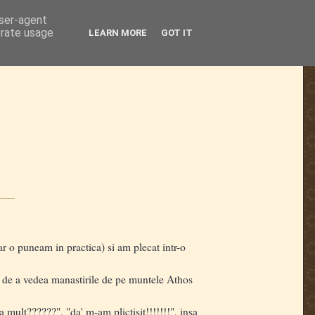
user-agent
erate usage
LEARN MORE
GOT IT
ar o puneam in practica) si am plecat intr-o
a) de a vedea manastirile de pe muntele Athos
ult??????", "da' m-am plictisit!!!!!!!", insa