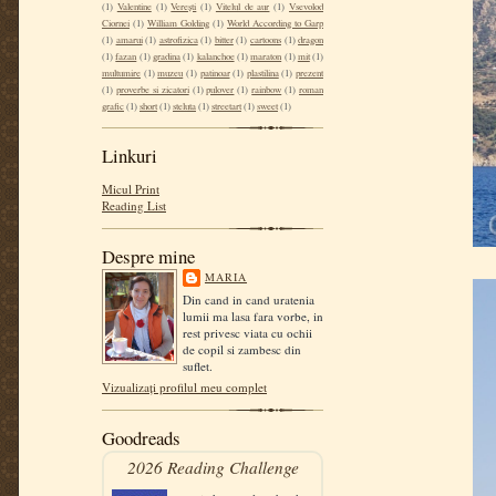
(1)
Valentine
(1)
Verești
(1)
Vitelul de aur
(1)
Vsevolod
Ciornei
(1)
William Golding
(1)
World According to Garp
(1)
amarui
(1)
astrofizica
(1)
bitter
(1)
cartoons
(1)
dragon
(1)
fazan
(1)
gradina
(1)
kalanchoe
(1)
maraton
(1)
mit
(1)
multumire
(1)
muzeu
(1)
patinoar
(1)
plastilina
(1)
prezent
(1)
proverbe si zicatori
(1)
pulover
(1)
rainbow
(1)
roman
grafic
(1)
short
(1)
steluta
(1)
streetart
(1)
sweet
(1)
Linkuri
Micul Print
Reading List
Despre mine
MARIA
Din cand in cand uratenia
lumii ma lasa fara vorbe, in
rest privesc viata cu ochii
de copil si zambesc din
suflet.
Vizualizați profilul meu complet
Goodreads
2026 Reading Challenge