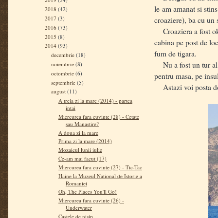
le-am amanat si stin
2018
(42)
2017
(3)
croaziere), ba cu un 
2016
(73)
Croaziera a fost ok, 
2015
(8)
cabina pe post de loc 
2014
(93)
fum de tigara.
decembrie
(18)
Nu a fost un tur al 
noiembrie
(8)
octombrie
(6)
pentru masa, pe insu
septembrie
(5)
Astazi voi posta doar
august
(11)
A treia zi la mare (2014) - partea
intai
Miercurea fara cuvinte (28) - Cetate
sau Manastire?
A doua zi la mare
Prima zi la mare (2014)
Mozaicul lunii iulie
Ce-am mai facut (17)
Miercurea fara cuvinte (27) - Tic-Tac
Haine la Muzeul National de Istorie a
Romaniei
Oh, The Places You'll Go!
Miercurea fara cuvinte (26) -
Underwater
Castele de nisip