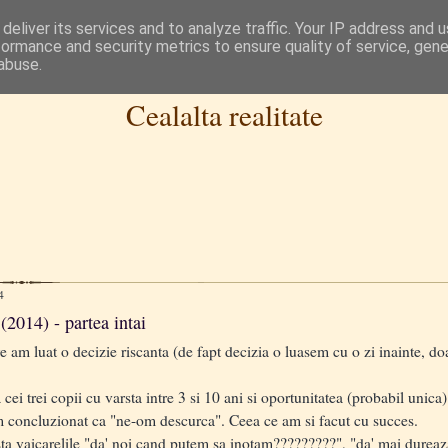
deliver its services and to analyze traffic. Your IP address and 
formance and security metrics to ensure quality of service, gen
abuse.
Cealalta realitate
4
 (2014) - partea intai
 am luat o decizie riscanta (de fapt decizia o luasem cu o zi inainte, do
 trei copii cu varsta intre 3 si 10 ani si oportunitatea (probabil unic
 concluzionat ca "ne-om descurca". Ceea ce am si facut cu succes.
 vaicarelile "da' noi cand putem sa inotam?????????", "da' mai dureaza m