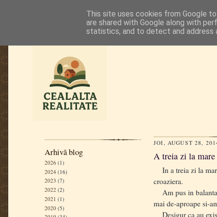
This site uses cookies from Google to 
are shared with Google along with per
statistics, and to detect and address 
JOI, AUGUST 28, 201
Arhivă blog
A treia zi la mare
2026
(1)
In a treia zi la mare
2024
(16)
croaziera.
2023
(7)
2022
(2)
Am pus in balanta cei
2021
(1)
mai de-aproape si-am
2020
(5)
Desigur ca au exista
2019
(34)