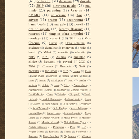
(41)
de la altii
(31)
de mana
(29)
dorinte
(27)
2019
(26)
dintr-una in alta
(26)
mai
nimic
(23)
parenting
(18)
Craciun
(14)
SMART
(14)
aniversare
(14)
Kos
(13)
advent
(13)
bradut
(13)
decoratiuni
(13)
hama beads
(13)
margele
(13)
poezii
(13)
om de zapada
(12)
Jeremy Bearimy
(11)
rascruci
(11)
timp in afara timpului
(11)
tuesdays
(11)
versuri
(10)
2011
(9)
Mos
Craciun
(9)
Grecia
(8)
Ocna Sibiului
(8)
anxietate
(8)
cizmulita
(8)
primavara
(8)
rasfat
(8)
howto
(7)
Mihai
(6)
coronita
(6)
educatie
(6)
2015
(5)
2023
(5)
Asimov
(5)
miniblog
(5)
zilnice
(5)
Bucuresti
(4)
povesti
(4)
2020
(3)
2024
(3)
Comana
(3)
Romania
(3)
Sarti
(3)
bookster
(3)
tori amos
(3)
2017
(2)
Brasov
(2)
Cristi
(2)
John Irving
(2)
activism
(2)
familie
(2)
film
(2)
flori
(2)
iarna
(2)
istorie
(2)
micul print
(2)
parc
(2)
ravelry
(2)
santorini
(2)
stelute
(2)
urari
(2)
2021
(1)
Ammouliani
(1)
Andrei Plesu
(1)
Athos
(1)
Bradbury
(1)
Christie Watson
(1)
David Michie
(1)
Dune
(1)
Enisala
(1)
Fitzgerald
(1)
Frank
Herbert
(1)
Fredrik Backman
(1)
Galileo Galilei
(1)
Garp
(1)
Gatsby
(1)
Hank Green
(1)
Ilf si Petrov
(1)
IvcelNaiv
(1)
JohnCMaxwell
(1)
K.L. Phelps
(1)
Kazuo Ishiguro
(1)
Lucian Blaga
(1)
Lucian Boia
(1)
Lumea Copiilor
(1)
Maja
Lunde
(1)
Margaret Atwood
(1)
Margi Preus
(1)
Marjane
Satrapi
(1)
Martin cel avid
(1)
Neil deGrasse Tyson
(1)
Nichita Stănescu
(1)
Persepolis
(1)
Pixie
(1)
RIP
(1)
Regina Maria
(1)
România
(1)
Sinaia
(1)
Steinbeck
(1)
Suceava
(1)
Terry Pratchett
(1)
Topârceanu
(1)
Valencia