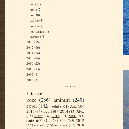
iulie
(3)
iunie
(2)
mai
(8)
aprilie
(8)
martie
(5)
februarie
(11)
ianuarie
(8)
2013
(157)
2012
(86)
2011
(54)
2010
(86)
2009
(25)
2008
(13)
2007
(8)
2006
(3)
Etichete
poze
(286)
amintiri
(240)
copii
(142)
colaj
(101)
Ana
(95)
2013
(94)
locuri
(87)
2014
(83)
Alex
(78)
suflet
(74)
2016
(70)
MFC
(69)
carte
(67)
Oti
(63)
365
(59)
2012
(55)
vacanta
(45)
pe repeat
(42)
2018