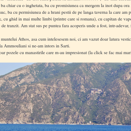
s ba chiar cu o inghetata, ba cu promisiunea ca mergem la inot dupa ora 
suc, ba cu permisiunea de a hrani pestii de pe langa taverna la care am p
cu ghid in mai multe limbi (printre care si romana), cu capitan de vapora
de tranzit. Am stat sus pe puntea fara acoperis unde a fost, intr-adevar, foa
muntelui Athos, asa cum intelesesem noi, ci am vazut doar latura vestic
la Ammouliani si ne-am intors in Sarti.
 pozele cu manastirile care m-au impresionat (la click se fac mai mari),