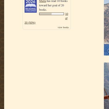
Maria
has read 10 books
toward her goal of 20
books.
10
of
20 (50%)
view books