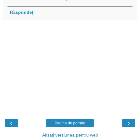
Răspundeți
‹
›
Pagina de pornire
Afișați versiunea pentru web