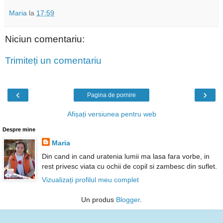
Maria
la
17:59
Niciun comentariu:
Trimiteți un comentariu
‹
›
Pagina de pornire
Afișați versiunea pentru web
Despre mine
Maria
Din cand in cand uratenia lumii ma lasa fara vorbe, in
rest privesc viata cu ochii de copil si zambesc din suflet.
Vizualizați profilul meu complet
Un produs
Blogger
.