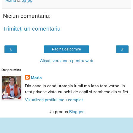
Maria
la
09:50
Niciun comentariu:
Trimiteți un comentariu
‹
›
Pagina de pornire
Afișați versiunea pentru web
Despre mine
Maria
Din cand in cand uratenia lumii ma lasa fara vorbe, in
rest privesc viata cu ochii de copil si zambesc din suflet.
Vizualizați profilul meu complet
Un produs
Blogger
.