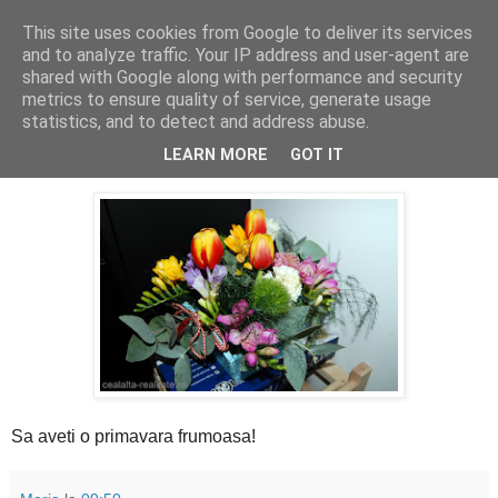
This site uses cookies from Google to deliver its services
Cealalta realitate
and to analyze traffic. Your IP address and user-agent are
shared with Google along with performance and security
metrics to ensure quality of service, generate usage
statistics, and to detect and address abuse.
marți, martie 01, 2016
365(58)
LEARN MORE
GOT IT
Sa aveti o primavara frumoasa!