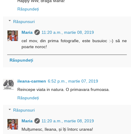
Happy WW, draga Maria!
Răspundeți
Răspunsuri
Maria
11:20 a.m., martie 08, 2019
cel mov, din prima fotografie, este busuioc :-) să ne
poarte noroc!
Răspundeți
ileana-carmen
6:52 p.m., martie 07, 2019
Reincepe viata in natura. O primavara frumoasa.
Răspundeți
Răspunsuri
Maria
11:20 a.m., martie 08, 2019
Mulțumesc, Ileana, și îți întorc urarea!