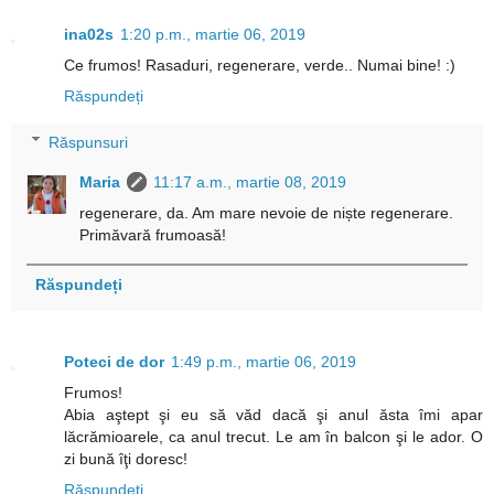
ina02s
1:20 p.m., martie 06, 2019
Ce frumos! Rasaduri, regenerare, verde.. Numai bine! :)
Răspundeți
Răspunsuri
Maria
11:17 a.m., martie 08, 2019
regenerare, da. Am mare nevoie de niște regenerare.
Primăvară frumoasă!
Răspundeți
Poteci de dor
1:49 p.m., martie 06, 2019
Frumos!
Abia aştept şi eu să văd dacă şi anul ăsta îmi apar
lăcrămioarele, ca anul trecut. Le am în balcon şi le ador. O
zi bună îţi doresc!
Răspundeți