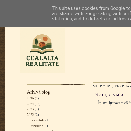
This site uses cookies from Google to 
are shared with Google along with per
statistics, and to detect and address 
MIERCURI, FEBRUARI
Arhivă blog
13 ani, o viață
2026
(1)
Îți mulțumesc că împ
2024
(16)
2023
(7)
2022
(2)
octombrie
(1)
februarie
(1)
13 ani, o viață