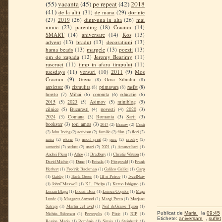
(55)
vacanta
(45)
pe repeat
(42)
2018
(41)
de la altii
(31)
de mana
(29)
dorinte
(27)
2019
(26)
dintr-una in alta
(26)
mai
nimic
(23)
parenting
(18)
Craciun
(14)
SMART
(14)
aniversare
(14)
Kos
(13)
advent
(13)
bradut
(13)
decoratiuni
(13)
hama beads
(13)
margele
(13)
poezii
(13)
om de zapada
(12)
Jeremy Bearimy
(11)
rascruci
(11)
timp in afara timpului
(11)
tuesdays
(11)
versuri
(10)
2011
(9)
Mos
Craciun
(9)
Grecia
(8)
Ocna Sibiului
(8)
anxietate
(8)
cizmulita
(8)
primavara
(8)
rasfat
(8)
howto
(7)
Mihai
(6)
coronita
(6)
educatie
(6)
2015
(5)
2023
(5)
Asimov
(5)
miniblog
(5)
zilnice
(5)
Bucuresti
(4)
povesti
(4)
2020
(3)
2024
(3)
Comana
(3)
Romania
(3)
Sarti
(3)
bookster
(3)
tori amos
(3)
2017
(2)
Brasov
(2)
Cristi
(2)
John Irving
(2)
activism
(2)
familie
(2)
film
(2)
flori
(2)
iarna
(2)
istorie
(2)
micul print
(2)
parc
(2)
ravelry
(2)
santorini
(2)
stelute
(2)
urari
(2)
2021
(1)
Ammouliani
(1)
Andrei Plesu
(1)
Athos
(1)
Bradbury
(1)
Christie Watson
(1)
David Michie
(1)
Dune
(1)
Enisala
(1)
Fitzgerald
(1)
Frank
Herbert
(1)
Fredrik Backman
(1)
Galileo Galilei
(1)
Garp
(1)
Gatsby
(1)
Hank Green
(1)
Ilf si Petrov
(1)
IvcelNaiv
(1)
JohnCMaxwell
(1)
K.L. Phelps
(1)
Kazuo Ishiguro
(1)
Lucian Blaga
(1)
Lucian Boia
(1)
Lumea Copiilor
(1)
Maja
Lunde
(1)
Margaret Atwood
(1)
Margi Preus
(1)
Marjane
Satrapi
(1)
Martin cel avid
(1)
Neil deGrasse Tyson
(1)
Publicat de
Maria
la
09:45
Nichita Stănescu
(1)
Persepolis
(1)
Pixie
(1)
RIP
(1)
Etichete:
aniversare
,
suflet
Regina Maria
(1)
România
(1)
Sinaia
(1)
Steinbeck
(1)