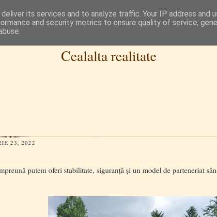
deliver its services and to analyze traffic. Your IP address and 
formance and security metrics to ensure quality of service, gen
abuse.
Cealalta realitate
E 23, 2022
reună putem oferi stabilitate, siguranță și un model de parteneriat sănă