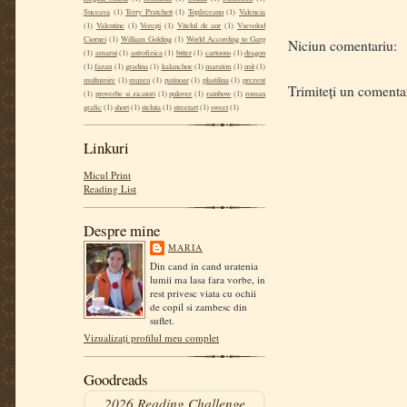
Suceava
(1)
Terry Pratchett
(1)
Topârceanu
(1)
Valencia
(1)
Valentine
(1)
Verești
(1)
Vitelul de aur
(1)
Vsevolod
Ciornei
(1)
William Golding
(1)
World According to Garp
Niciun comentariu:
(1)
amarui
(1)
astrofizica
(1)
bitter
(1)
cartoons
(1)
dragon
(1)
fazan
(1)
gradina
(1)
kalanchoe
(1)
maraton
(1)
mit
(1)
multumire
(1)
muzeu
(1)
patinoar
(1)
plastilina
(1)
prezent
Trimiteți un comenta
(1)
proverbe si zicatori
(1)
pulover
(1)
rainbow
(1)
roman
grafic
(1)
short
(1)
steluta
(1)
streetart
(1)
sweet
(1)
Linkuri
Micul Print
Reading List
Despre mine
MARIA
Din cand in cand uratenia
lumii ma lasa fara vorbe, in
rest privesc viata cu ochii
de copil si zambesc din
suflet.
Vizualizați profilul meu complet
Goodreads
2026 Reading Challenge