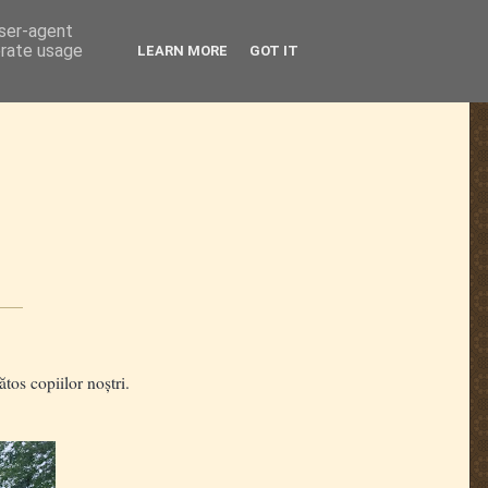
user-agent
erate usage
LEARN MORE
GOT IT
tos copiilor noștri.