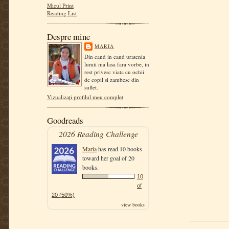
Micul Print
Reading List
Despre mine
MARIA
Din cand in cand uratenia
lumii ma lasa fara vorbe, in
rest privesc viata cu ochii
de copil si zambesc din
suflet.
Vizualizați profilul meu complet
Goodreads
2026 Reading Challenge
Maria
has read 10 books
toward her goal of 20
books.
10
of
20 (50%)
view books