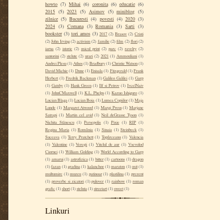
howto
(7)
Mihai
(6)
coronita
(6)
educatie
(6)
2015
(5)
2023
(5)
Asimov
(5)
miniblog
(5)
zilnice
(5)
Bucuresti
(4)
povesti
(4)
2020
(3)
2024
(3)
Comana
(3)
Romania
(3)
Sarti
(3)
bookster
(3)
tori amos
(3)
2017
(2)
Brasov
(2)
Cristi
(2)
John Irving
(2)
activism
(2)
familie
(2)
film
(2)
flori
(2)
iarna
(2)
istorie
(2)
micul print
(2)
parc
(2)
ravelry
(2)
santorini
(2)
stelute
(2)
urari
(2)
2021
(1)
Ammouliani
(1)
Andrei Plesu
(1)
Athos
(1)
Bradbury
(1)
Christie Watson
(1)
David Michie
(1)
Dune
(1)
Enisala
(1)
Fitzgerald
(1)
Frank
Herbert
(1)
Fredrik Backman
(1)
Galileo Galilei
(1)
Garp
(1)
Gatsby
(1)
Hank Green
(1)
Ilf si Petrov
(1)
IvcelNaiv
(1)
JohnCMaxwell
(1)
K.L. Phelps
(1)
Kazuo Ishiguro
(1)
Lucian Blaga
(1)
Lucian Boia
(1)
Lumea Copiilor
(1)
Maja
Lunde
(1)
Margaret Atwood
(1)
Margi Preus
(1)
Marjane
Satrapi
(1)
Martin cel avid
(1)
Neil deGrasse Tyson
(1)
Nichita Stănescu
(1)
Persepolis
(1)
Pixie
(1)
RIP
(1)
Regina Maria
(1)
România
(1)
Sinaia
(1)
Steinbeck
(1)
Suceava
(1)
Terry Pratchett
(1)
Topârceanu
(1)
Valencia
(1)
Valentine
(1)
Verești
(1)
Vitelul de aur
(1)
Vsevolod
Ciornei
(1)
William Golding
(1)
World According to Garp
(1)
amarui
(1)
astrofizica
(1)
bitter
(1)
cartoons
(1)
dragon
(1)
fazan
(1)
gradina
(1)
kalanchoe
(1)
maraton
(1)
mit
(1)
multumire
(1)
muzeu
(1)
patinoar
(1)
plastilina
(1)
prezent
(1)
proverbe si zicatori
(1)
pulover
(1)
rainbow
(1)
roman
grafic
(1)
short
(1)
steluta
(1)
streetart
(1)
sweet
(1)
Linkuri