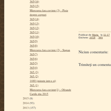
365(16)
365(15)
Miercurea fara cuvinte (3) - Pixie
despre corpuri
365(14)
365(13)
365(12)
365(11)
Publicat de
Maria
la
11:17
365(10)
Etichete:
2016
,
365
365(9)
365(8)
Miercurea fara cuvinte (2) - Stapan
Niciun comentariu:
365(7)
365(6)
365(5)
Trimiteți un comenta
365(4)
365 (3)
365 (2)
1440 (minute intr-o zi)
365 (1)
Miercurea fara cuvinte(1) - Ofrande
Cartile din 2015
2015
(8)
2014
(93)
2013
(157)