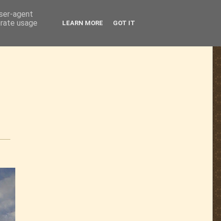
user-agent
erate usage
LEARN MORE
GOT IT