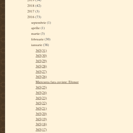
2018
(42)
2017
(3)
2016
(73)
septembrie
(1)
aprilie
(1)
martie
(3)
februarie
(30)
ianuarie
(38)
365(31)
365(30)
365(29)
365(28)
365(27)
365(26)
Miercurea fara cuvinte: Efemer
365(25)
365(24)
365(23)
365(22)
365(21)
365(20)
365(19)
365(18)
365(17)