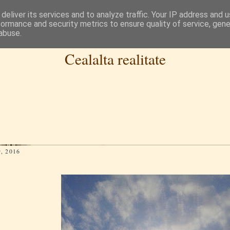
deliver its services and to analyze traffic. Your IP address and 
formance and security metrics to ensure quality of service, gen
abuse.
Cealalta realitate
, 2016