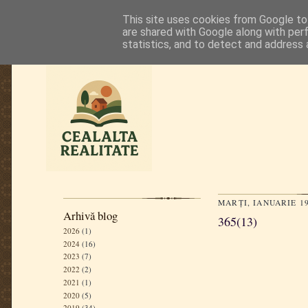
This site uses cookies from Google to 
are shared with Google along with per
statistics, and to detect and address 
MARȚI, IANUARIE 19
Arhivă blog
365(13)
2026
(1)
2024
(16)
2023
(7)
2022
(2)
2021
(1)
2020
(5)
2019
(34)