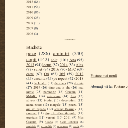
2012
(86)
2011
(54)
2010
(86)
2009
(25)
2008
(13)
2007
(8)
2006
(3)
Etichete
poze
(286)
amintiri
(240)
copii
(142)
colaj
(101)
Ana
(95)
2013
(94)
locuri
(87)
2014
(83)
Alex
(78)
suflet
(74)
2016
(70)
MFC
(69)
carte
(67)
Oti
(63)
365
(59)
2012
Postare mai nouă
(55)
vacanta
(45)
pe repeat
(42)
2018
(41)
de la altii
(31)
de mana
(29)
dorinte
Abonați-vă la:
Postare 
(27)
2019
(26)
dintr-una in alta
(26)
mai
nimic
(23)
parenting
(18)
Craciun
(14)
SMART
(14)
aniversare
(14)
Kos
(13)
advent
(13)
bradut
(13)
decoratiuni
(13)
hama beads
(13)
margele
(13)
poezii
(13)
om de zapada
(12)
Jeremy Bearimy
(11)
rascruci
(11)
timp in afara timpului
(11)
tuesdays
(11)
versuri
(10)
2011
(9)
Mos
Craciun
(9)
Grecia
(8)
Ocna Sibiului
(8)
anxietate
(8)
cizmulita
(8)
primavara
(8)
rasfat
(8)