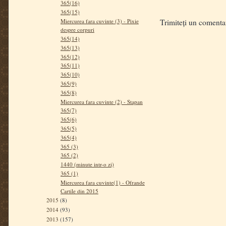
365(16)
365(15)
Miercurea fara cuvinte (3) - Pixie
Trimiteți un comenta
despre corpuri
365(14)
365(13)
365(12)
365(11)
365(10)
365(9)
365(8)
Miercurea fara cuvinte (2) - Stapan
365(7)
365(6)
365(5)
365(4)
365 (3)
365 (2)
1440 (minute intr-o zi)
365 (1)
Miercurea fara cuvinte(1) - Ofrande
Cartile din 2015
2015
(8)
2014
(93)
2013
(157)