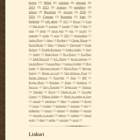
howto
(7)
Mihai
(6)
coronita
(6)
educatie
(6)
2015
(5)
2023
(5)
Asimov
(5)
miniblog
(5)
zilnice
(5)
Bucuresti
(4)
povesti
(4)
2020
(3)
2024
(3)
Comana
(3)
Romania
(3)
Sarti
(3)
bookster
(3)
tori amos
(3)
2017
(2)
Brasov
(2)
Cristi
(2)
John Irving
(2)
activism
(2)
familie
(2)
film
(2)
flori
(2)
iarna
(2)
istorie
(2)
micul print
(2)
parc
(2)
ravelry
(2)
santorini
(2)
stelute
(2)
urari
(2)
2021
(1)
Ammouliani
(1)
Andrei Plesu
(1)
Athos
(1)
Bradbury
(1)
Christie Watson
(1)
David Michie
(1)
Dune
(1)
Enisala
(1)
Fitzgerald
(1)
Frank
Herbert
(1)
Fredrik Backman
(1)
Galileo Galilei
(1)
Garp
(1)
Gatsby
(1)
Hank Green
(1)
Ilf si Petrov
(1)
IvcelNaiv
(1)
JohnCMaxwell
(1)
K.L. Phelps
(1)
Kazuo Ishiguro
(1)
Lucian Blaga
(1)
Lucian Boia
(1)
Lumea Copiilor
(1)
Maja
Lunde
(1)
Margaret Atwood
(1)
Margi Preus
(1)
Marjane
Satrapi
(1)
Martin cel avid
(1)
Neil deGrasse Tyson
(1)
Nichita Stănescu
(1)
Persepolis
(1)
Pixie
(1)
RIP
(1)
Regina Maria
(1)
România
(1)
Sinaia
(1)
Steinbeck
(1)
Suceava
(1)
Terry Pratchett
(1)
Topârceanu
(1)
Valencia
(1)
Valentine
(1)
Verești
(1)
Vitelul de aur
(1)
Vsevolod
Ciornei
(1)
William Golding
(1)
World According to Garp
(1)
amarui
(1)
astrofizica
(1)
bitter
(1)
cartoons
(1)
dragon
(1)
fazan
(1)
gradina
(1)
kalanchoe
(1)
maraton
(1)
mit
(1)
multumire
(1)
muzeu
(1)
patinoar
(1)
plastilina
(1)
prezent
(1)
proverbe si zicatori
(1)
pulover
(1)
rainbow
(1)
roman
grafic
(1)
short
(1)
steluta
(1)
streetart
(1)
sweet
(1)
Linkuri