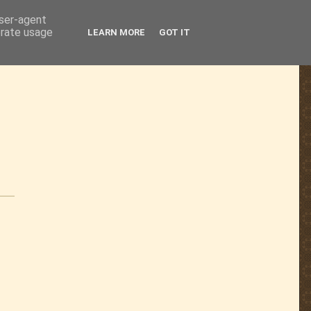
user-agent
erate usage
LEARN MORE
GOT IT