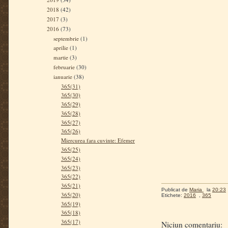
2018
(42)
2017
(3)
2016
(73)
septembrie
(1)
aprilie
(1)
martie
(3)
februarie
(30)
ianuarie
(38)
365(31)
365(30)
365(29)
365(28)
365(27)
365(26)
Miercurea fara cuvinte: Efemer
365(25)
365(24)
365(23)
365(22)
365(21)
Publicat de
Maria
la
20:23
365(20)
Etichete:
2016
,
365
365(19)
365(18)
365(17)
Niciun comentariu: