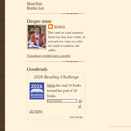
Micul Print
Reading List
Despre mine
MARIA
Din cand in cand uratenia
lumii ma lasa fara vorbe, in
rest privesc viata cu ochii
de copil si zambesc din
suflet.
Vizualizați profilul meu complet
Goodreads
2026 Reading Challenge
Maria
has read 10 books
toward her goal of 20
books.
10
of
20 (50%)
view books