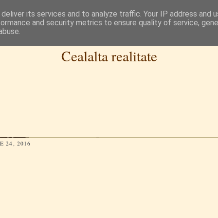
deliver its services and to analyze traffic. Your IP address and 
formance and security metrics to ensure quality of service, gen
abuse.
Cealalta realitate
 24, 2016