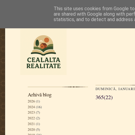
This site uses cookies from Google to 
are shared with Google along with per
statistics, and to detect and address 
DUMINICĂ, IANUARIE
Arhivă blog
365(22)
2026
(1)
2024
(16)
2023
(7)
2022
(2)
2021
(1)
2020
(5)
2019
(34)