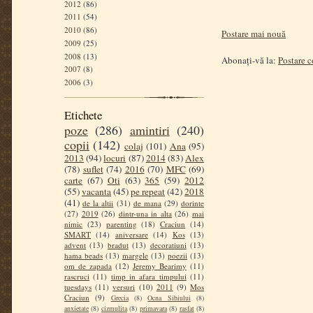
2012
(86)
2011
(54)
2010
(86)
Postare mai nouă
2009
(25)
2008
(13)
Abonați-vă la:
Postare 
2007
(8)
2006
(3)
Etichete
poze
(286)
amintiri
(240)
copii
(142)
colaj
(101)
Ana
(95)
2013
(94)
locuri
(87)
2014
(83)
Alex
(78)
suflet
(74)
2016
(70)
MFC
(69)
carte
(67)
Oti
(63)
365
(59)
2012
(55)
vacanta
(45)
pe repeat
(42)
2018
(41)
de la altii
(31)
de mana
(29)
dorinte
(27)
2019
(26)
dintr-una in alta
(26)
mai
nimic
(23)
parenting
(18)
Craciun
(14)
SMART
(14)
aniversare
(14)
Kos
(13)
advent
(13)
bradut
(13)
decoratiuni
(13)
hama beads
(13)
margele
(13)
poezii
(13)
om de zapada
(12)
Jeremy Bearimy
(11)
rascruci
(11)
timp in afara timpului
(11)
tuesdays
(11)
versuri
(10)
2011
(9)
Mos
Craciun
(9)
Grecia
(8)
Ocna Sibiului
(8)
anxietate
(8)
cizmulita
(8)
primavara
(8)
rasfat
(8)