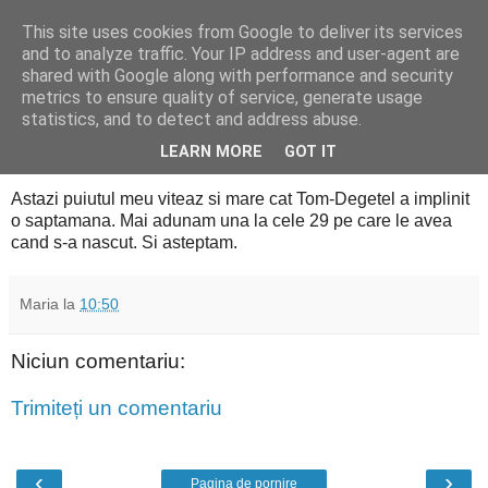
This site uses cookies from Google to deliver its services
Cealalta realitate
and to analyze traffic. Your IP address and user-agent are
shared with Google along with performance and security
metrics to ensure quality of service, generate usage
statistics, and to detect and address abuse.
joi, august 20, 2009
30 de saptamani
LEARN MORE
GOT IT
Astazi puiutul meu viteaz si mare cat Tom-Degetel a implinit
o saptamana. Mai adunam una la cele 29 pe care le avea
cand s-a nascut. Si asteptam.
Maria
la
10:50
Niciun comentariu:
Trimiteți un comentariu
‹
›
Pagina de pornire