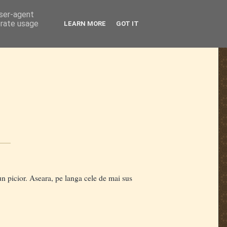
user-agent
erate usage
LEARN MORE
GOT IT
 picior. Aseara, pe langa cele de mai sus