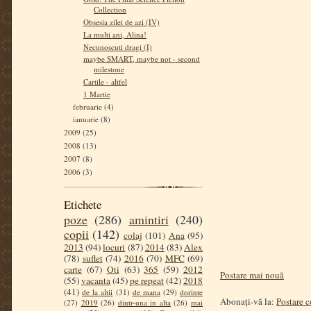
Collection
Obsesia zilei de azi (IV)
La multi ani, Alina!
Necunoscuti dragi (I)
maybe SMART, maybe not - second
milestone
Cartile - altfel
1 Martie
februarie
(4)
ianuarie
(8)
2009
(25)
2008
(13)
2007
(8)
2006
(3)
Etichete
poze
(286)
amintiri
(240)
copii
(142)
colaj
(101)
Ana
(95)
2013
(94)
locuri
(87)
2014
(83)
Alex
(78)
suflet
(74)
2016
(70)
MFC
(69)
carte
(67)
Oti
(63)
365
(59)
2012
Postare mai nouă
(55)
vacanta
(45)
pe repeat
(42)
2018
(41)
de la altii
(31)
de mana
(29)
dorinte
Abonați-vă la:
Postare 
(27)
2019
(26)
dintr-una in alta
(26)
mai