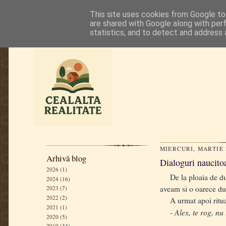
This site uses cookies from Google to 
are shared with Google along with per
statistics, and to detect and address 
MIERCURI, MARTIE 3
Arhivă blog
Dialoguri naucitoa
2026
(1)
De la ploaia de dumi
2024
(16)
aveam si o oarece du
2023
(7)
2022
(2)
A urmat apoi ritualul
2021
(1)
- Alex, te rog, nu te
2020
(5)
.....
2019
(34)