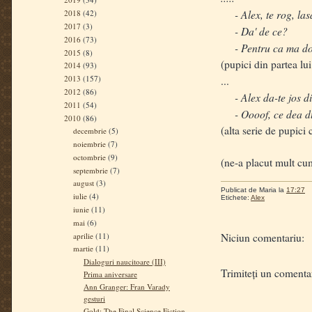
- Alex, te rog, lasa
2018
(42)
2017
(3)
- Da' de ce?
2016
(73)
- Pentru ca ma doar
2015
(8)
(pupici din partea lui
2014
(93)
2013
(157)
...
2012
(86)
- Alex da-te jos di
2011
(54)
- Oooof, ce dea dur
2010
(86)
(alta serie de pupici
decembrie
(5)
noiembrie
(7)
octombrie
(9)
(ne-a placut mult cu
septembrie
(7)
august
(3)
Publicat de
Maria
la
17:27
iulie
(4)
Etichete:
Alex
iunie
(11)
mai
(6)
aprilie
(11)
Niciun comentariu:
martie
(11)
Dialoguri naucitoare (III)
Trimiteți un comenta
Prima aniversare
Ann Granger: Fran Varady
gesturi
Gold: The Final Science Fiction