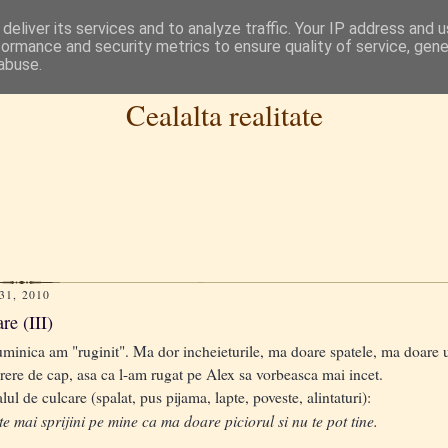
deliver its services and to analyze traffic. Your IP address and 
formance and security metrics to ensure quality of service, gen
abuse.
Cealalta realitate
1, 2010
re (III)
nica am "ruginit". Ma dor incheieturile, ma doare spatele, ma doare un
rere de cap, asa ca l-am rugat pe Alex sa vorbeasca mai incet.
 de culcare (spalat, pus pijama, lapte, poveste, alintaturi):
 mai sprijini pe mine ca ma doare piciorul si nu te pot tine.