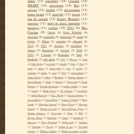
nimic
(23)
parenting
(18)
Craciun
(14)
SMART
(14)
aniversare
(14)
Kos
(13)
advent
(13)
bradut
(13)
decoratiuni
(13)
hama beads
(13)
margele
(13)
poezii
(13)
om de zapada
(12)
Jeremy Bearimy
(11)
rascruci
(11)
timp in afara timpului
(11)
tuesdays
(11)
versuri
(10)
2011
(9)
Mos
Craciun
(9)
Grecia
(8)
Ocna Sibiului
(8)
anxietate
(8)
cizmulita
(8)
primavara
(8)
rasfat
(8)
howto
(7)
Mihai
(6)
coronita
(6)
educatie
(6)
2015
(5)
2023
(5)
Asimov
(5)
miniblog
(5)
zilnice
(5)
Bucuresti
(4)
povesti
(4)
2020
(3)
2024
(3)
Comana
(3)
Romania
(3)
Sarti
(3)
bookster
(3)
tori amos
(3)
2017
(2)
Brasov
(2)
Cristi
(2)
John Irving
(2)
activism
(2)
familie
(2)
film
(2)
flori
(2)
iarna
(2)
istorie
(2)
micul print
(2)
parc
(2)
ravelry
(2)
santorini
(2)
stelute
(2)
urari
(2)
2021
(1)
Ammouliani
(1)
Andrei Plesu
(1)
Athos
(1)
Bradbury
(1)
Christie Watson
(1)
David Michie
(1)
Dune
(1)
Enisala
(1)
Fitzgerald
(1)
Frank
Herbert
(1)
Fredrik Backman
(1)
Galileo Galilei
(1)
Garp
(1)
Gatsby
(1)
Hank Green
(1)
Ilf si Petrov
(1)
IvcelNaiv
(1)
JohnCMaxwell
(1)
K.L. Phelps
(1)
Kazuo Ishiguro
(1)
Lucian Blaga
(1)
Lucian Boia
(1)
Lumea Copiilor
(1)
Maja
Lunde
(1)
Margaret Atwood
(1)
Margi Preus
(1)
Marjane
Satrapi
(1)
Martin cel avid
(1)
Neil deGrasse Tyson
(1)
Nichita Stănescu
(1)
Persepolis
(1)
Pixie
(1)
RIP
(1)
Regina Maria
(1)
România
(1)
Sinaia
(1)
Steinbeck
(1)
Suceava
(1)
Terry Pratchett
(1)
Topârceanu
(1)
Valencia
(1)
Valentine
(1)
Verești
(1)
Vitelul de aur
(1)
Vsevolod
Ciornei
(1)
William Golding
(1)
World According to Garp