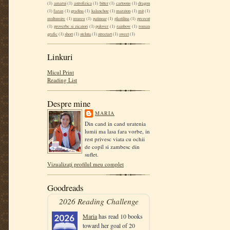
(1)
amarui
(1)
astrofizica
(1)
bitter
(1)
cartoons
(1)
dragon
(1)
fazan
(1)
gradina
(1)
kalanchoe
(1)
maraton
(1)
mit
(1)
multumire
(1)
muzeu
(1)
patinoar
(1)
plastilina
(1)
prezent
(1)
proverbe si zicatori
(1)
pulover
(1)
rainbow
(1)
roman
grafic
(1)
short
(1)
steluta
(1)
streetart
(1)
sweet
(1)
Linkuri
Micul Print
Reading List
Despre mine
MARIA
Din cand in cand uratenia
lumii ma lasa fara vorbe, in
rest privesc viata cu ochii
de copil si zambesc din
suflet.
Vizualizați profilul meu complet
Goodreads
2026 Reading Challenge
Maria
has read 10 books
toward her goal of 20