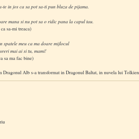
-te in jos ca sa pot sa-ti pun bluza de pijama.
e mana si nu pot sa o ridic pana la capul tau.
 ca sa-mi treaca)
n spatele meu ca ma doare mijlocul
eri mai ai si tu, mami!
 ca sa ma fac bine)
m Dragonul Alb s-a transformat in Dragonul Baltat, in nuvela lui Tolki
riu