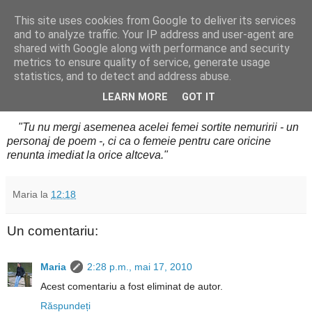
This site uses cookies from Google to deliver its services
Cealalta realitate
and to analyze traffic. Your IP address and user-agent are
shared with Google along with performance and security
metrics to ensure quality of service, generate usage
statistics, and to detect and address abuse.
vineri, mai 14, 2010
Cees Nooteboom: Urmatoarea poveste
LEARN MORE
GOT IT
"Tu nu mergi asemenea acelei femei sortite nemuririi - un
personaj de poem -, ci ca o femeie pentru care oricine
renunta imediat la orice altceva."
Maria
la
12:18
Un comentariu:
Maria
2:28 p.m., mai 17, 2010
Acest comentariu a fost eliminat de autor.
Răspundeți