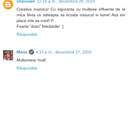
Unknown
12:16 a.m., decembrie 26, 2010
Creativa mamica! Cu siguranta cu multeee influente de la
mica fiinta ce asteapta sa scoata nasucul in lume! Asa imi
place mie sa cred!:P
Foarte "dulci" felicitarile! :)
Răspundeți
Maria
4:15 p.m., decembrie 27, 2010
Multumesc mult!
Răspundeți