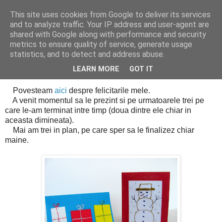
This site uses cookies from Google to deliver its services
Cealalta realitate
and to analyze traffic. Your IP address and user-agent are
shared with Google along with performance and security
metrics to ensure quality of service, generate usage
statistics, and to detect and address abuse.
miercuri, decembrie 22, 2010
Ce-am mai facut (II)
LEARN MORE
GOT IT
Povesteam
aici
despre felicitarile mele.
A venit momentul sa le prezint si pe urmatoarele trei pe
care le-am terminat intre timp (doua dintre ele chiar in
aceasta dimineata).
Mai am trei in plan, pe care sper sa le finalizez chiar
maine.