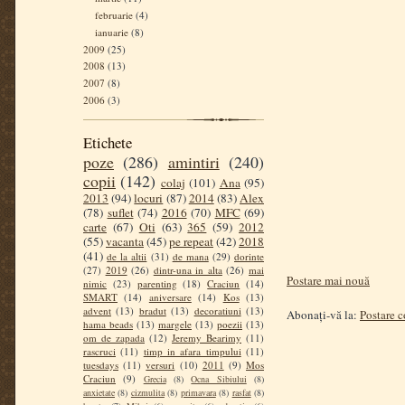
februarie
(4)
ianuarie
(8)
2009
(25)
2008
(13)
2007
(8)
2006
(3)
Etichete
poze
(286)
amintiri
(240)
copii
(142)
colaj
(101)
Ana
(95)
2013
(94)
locuri
(87)
2014
(83)
Alex
(78)
suflet
(74)
2016
(70)
MFC
(69)
carte
(67)
Oti
(63)
365
(59)
2012
(55)
vacanta
(45)
pe repeat
(42)
2018
(41)
de la altii
(31)
de mana
(29)
dorinte
(27)
2019
(26)
dintr-una in alta
(26)
mai
Postare mai nouă
nimic
(23)
parenting
(18)
Craciun
(14)
SMART
(14)
aniversare
(14)
Kos
(13)
advent
(13)
bradut
(13)
decoratiuni
(13)
Abonați-vă la:
Postare 
hama beads
(13)
margele
(13)
poezii
(13)
om de zapada
(12)
Jeremy Bearimy
(11)
rascruci
(11)
timp in afara timpului
(11)
tuesdays
(11)
versuri
(10)
2011
(9)
Mos
Craciun
(9)
Grecia
(8)
Ocna Sibiului
(8)
anxietate
(8)
cizmulita
(8)
primavara
(8)
rasfat
(8)