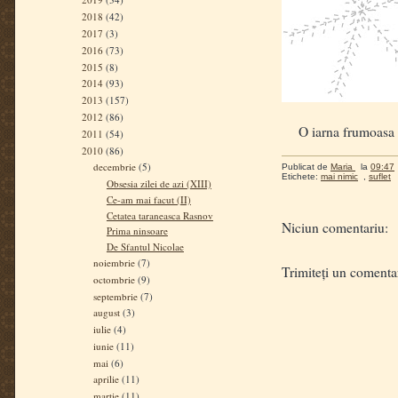
2018
(42)
2017
(3)
2016
(73)
2015
(8)
2014
(93)
2013
(157)
2012
(86)
O iarna frumoasa v
2011
(54)
2010
(86)
decembrie
(5)
Publicat de
Maria
la
09:47
Etichete:
mai nimic
,
suflet
Obsesia zilei de azi (XIII)
Ce-am mai facut (II)
Cetatea taraneasca Rasnov
Niciun comentariu:
Prima ninsoare
De Sfantul Nicolae
noiembrie
(7)
Trimiteți un comenta
octombrie
(9)
septembrie
(7)
august
(3)
iulie
(4)
iunie
(11)
mai
(6)
aprilie
(11)
martie
(11)