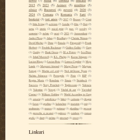
howto
(7)
Mihai
(6)
coronita
(6)
educatie
(6)
2015
(5)
2023
(5)
Asimov
(5)
miniblog
(5)
zilnice
(5)
Bucuresti
(4)
povesti
(4)
2020
(3)
2024
(3)
Comana
(3)
Romania
(3)
Sarti
(3)
bookster
(3)
tori amos
(3)
2017
(2)
Brasov
(2)
Cristi
(2)
John Irving
(2)
activism
(2)
familie
(2)
film
(2)
flori
(2)
iarna
(2)
istorie
(2)
micul print
(2)
parc
(2)
ravelry
(2)
santorini
(2)
stelute
(2)
urari
(2)
2021
(1)
Ammouliani
(1)
Andrei Plesu
(1)
Athos
(1)
Bradbury
(1)
Christie Watson
(1)
David Michie
(1)
Dune
(1)
Enisala
(1)
Fitzgerald
(1)
Frank
Herbert
(1)
Fredrik Backman
(1)
Galileo Galilei
(1)
Garp
(1)
Gatsby
(1)
Hank Green
(1)
Ilf si Petrov
(1)
IvcelNaiv
(1)
JohnCMaxwell
(1)
K.L. Phelps
(1)
Kazuo Ishiguro
(1)
Lucian Blaga
(1)
Lucian Boia
(1)
Lumea Copiilor
(1)
Maja
Lunde
(1)
Margaret Atwood
(1)
Margi Preus
(1)
Marjane
Satrapi
(1)
Martin cel avid
(1)
Neil deGrasse Tyson
(1)
Nichita Stănescu
(1)
Persepolis
(1)
Pixie
(1)
RIP
(1)
Regina Maria
(1)
România
(1)
Sinaia
(1)
Steinbeck
(1)
Suceava
(1)
Terry Pratchett
(1)
Topârceanu
(1)
Valencia
(1)
Valentine
(1)
Verești
(1)
Vitelul de aur
(1)
Vsevolod
Ciornei
(1)
William Golding
(1)
World According to Garp
(1)
amarui
(1)
astrofizica
(1)
bitter
(1)
cartoons
(1)
dragon
(1)
fazan
(1)
gradina
(1)
kalanchoe
(1)
maraton
(1)
mit
(1)
multumire
(1)
muzeu
(1)
patinoar
(1)
plastilina
(1)
prezent
(1)
proverbe si zicatori
(1)
pulover
(1)
rainbow
(1)
roman
grafic
(1)
short
(1)
steluta
(1)
streetart
(1)
sweet
(1)
Linkuri