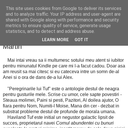
This site uses cookies from Google to deliver its services
Cealalta realitate
and to analyze traffic. Your IP address and user-agent are
shared with Google along with performance and security
metrics to ensure quality of service, generate usage
statistics, and to detect and address abuse.
miercuri, ianuarie 04, 2012
Peregrinarile lui Tuf - George R.R.
LEARN MORE
GOT IT
Martin
Mai intai vreau sa ii multumesc sotului meu atent si iubitor
pentru minunatul Kindle pe care mi l-a facut cadou. Doar asa
am reusit sa mai citesc si eu cateceva intre un somn de-al
Anei si o ora de dans de-a lui Alex.
"Peregrinarile lui Tuf" este o antologie destul de neagra
pentru gusturile mele. Scrise cu umor, cele sapte povestiri -
Steaua molimei, Paini si pesti, Pazitori, Al doilea ajutor, O
fiara pentru Norn, Numiti-l Moise, Mana din cer - dezbat in
substrat probleme destul de profunde de morala umana.
Haviland Tuf este initial un negustor galactic lipsit de
succes, proprietarul navei
Cornul abundentei cu bunuri