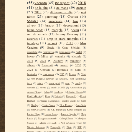
(55)
vacanta
(45)
pe repeat
(42)
2018
(41)
de la altii
(31)
de mana
(29)
dorinte
(27)
2019
(26)
dintr-una in alta
(26)
mai
nimic
(23)
parenting
(18)
Craciun
(14)
SMART
(14)
aniversare
(14)
Kos
(13)
advent
(13)
bradut
(13)
decoratiuni
(13)
hama beads
(13)
margele
(13)
poezii
(13)
om de zapada
(12)
Jeremy Bearimy
(11)
rascruci
(11)
timp in afara timpului
(11)
tuesdays
(11)
versuri
(10)
2011
(9)
Mos
Craciun
(9)
Grecia
(8)
Ocna Sibiului
(8)
anxietate
(8)
cizmulita
(8)
primavara
(8)
rasfat
(8)
howto
(7)
Mihai
(6)
coronita
(6)
educatie
(6)
2015
(5)
2023
(5)
Asimov
(5)
miniblog
(5)
zilnice
(5)
Bucuresti
(4)
povesti
(4)
2020
(3)
2024
(3)
Comana
(3)
Romania
(3)
Sarti
(3)
bookster
(3)
tori amos
(3)
2017
(2)
Brasov
(2)
Cristi
(2)
John Irving
(2)
activism
(2)
familie
(2)
film
(2)
flori
(2)
iarna
(2)
istorie
(2)
micul print
(2)
parc
(2)
ravelry
(2)
santorini
(2)
stelute
(2)
urari
(2)
2021
(1)
Ammouliani
(1)
Andrei Plesu
(1)
Athos
(1)
Bradbury
(1)
Christie Watson
(1)
David Michie
(1)
Dune
(1)
Enisala
(1)
Fitzgerald
(1)
Frank
Herbert
(1)
Fredrik Backman
(1)
Galileo Galilei
(1)
Garp
(1)
Gatsby
(1)
Hank Green
(1)
Ilf si Petrov
(1)
IvcelNaiv
(1)
JohnCMaxwell
(1)
K.L. Phelps
(1)
Kazuo Ishiguro
(1)
Lucian Blaga
(1)
Lucian Boia
(1)
Lumea Copiilor
(1)
Maja
Lunde
(1)
Margaret Atwood
(1)
Margi Preus
(1)
Marjane
Satrapi
(1)
Martin cel avid
(1)
Neil deGrasse Tyson
(1)
Nichita Stănescu
(1)
Persepolis
(1)
Pixie
(1)
RIP
(1)
Regina Maria
(1)
România
(1)
Sinaia
(1)
Steinbeck
(1)