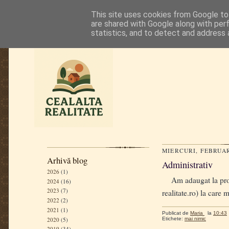
This site uses cookies from Google to 
are shared with Google along with per
statistics, and to detect and address 
MIERCURI, FEBRUARI
Arhivă blog
Administrativ
2026
(1)
Am adaugat la prof
2024
(16)
2023
(7)
realitate.ro) la care
2022
(2)
2021
(1)
Publicat de
Maria
la
10:43
2020
(5)
Etichete:
mai nimic
2019
(34)