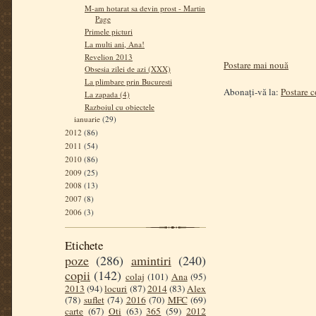
M-am hotarat sa devin prost - Martin
Page
Primele picturi
La multi ani, Ana!
Revelion 2013
Postare mai nouă
Obsesia zilei de azi (XXX)
La plimbare prin Bucuresti
Abonați-vă la:
Postare 
La zapada (4)
Razboiul cu obiectele
ianuarie
(29)
2012
(86)
2011
(54)
2010
(86)
2009
(25)
2008
(13)
2007
(8)
2006
(3)
Etichete
poze
(286)
amintiri
(240)
copii
(142)
colaj
(101)
Ana
(95)
2013
(94)
locuri
(87)
2014
(83)
Alex
(78)
suflet
(74)
2016
(70)
MFC
(69)
carte
(67)
Oti
(63)
365
(59)
2012