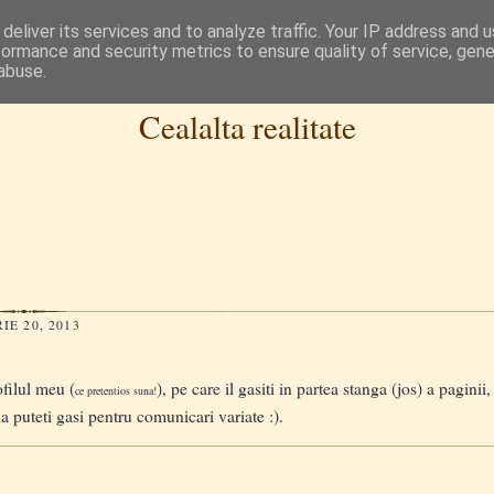
deliver its services and to analyze traffic. Your IP address and 
formance and security metrics to ensure quality of service, gen
abuse.
Cealalta realitate
E 20, 2013
ilul meu (
), pe care il gasiti in partea stanga (jos) a pagini
ce pretentios suna!
 ma puteti gasi pentru comunicari variate :).