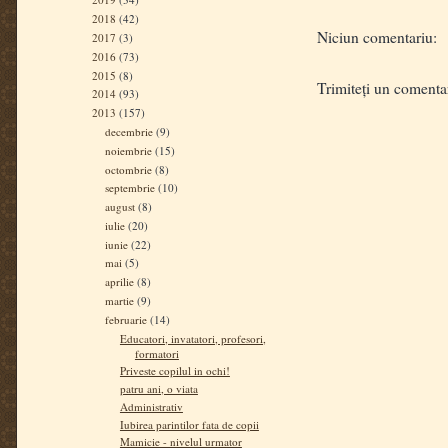
2018
(42)
Niciun comentariu:
2017
(3)
2016
(73)
2015
(8)
Trimiteți un comenta
2014
(93)
2013
(157)
decembrie
(9)
noiembrie
(15)
octombrie
(8)
septembrie
(10)
august
(8)
iulie
(20)
iunie
(22)
mai
(5)
aprilie
(8)
martie
(9)
februarie
(14)
Educatori, invatatori, profesori,
formatori
Priveste copilul in ochi!
patru ani, o viata
Administrativ
Iubirea parintilor fata de copii
Mamicie - nivelul urmator