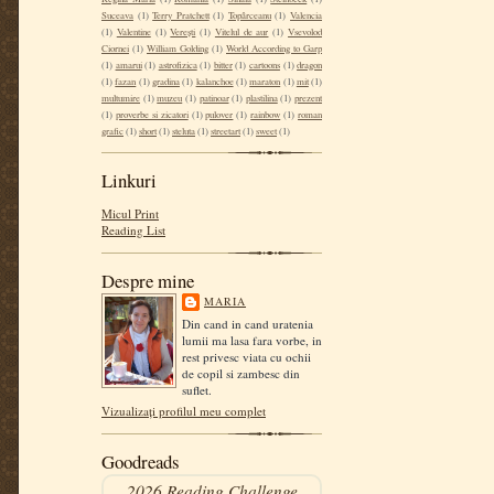
Suceava
(1)
Terry Pratchett
(1)
Topârceanu
(1)
Valencia
(1)
Valentine
(1)
Verești
(1)
Vitelul de aur
(1)
Vsevolod
Ciornei
(1)
William Golding
(1)
World According to Garp
(1)
amarui
(1)
astrofizica
(1)
bitter
(1)
cartoons
(1)
dragon
(1)
fazan
(1)
gradina
(1)
kalanchoe
(1)
maraton
(1)
mit
(1)
multumire
(1)
muzeu
(1)
patinoar
(1)
plastilina
(1)
prezent
(1)
proverbe si zicatori
(1)
pulover
(1)
rainbow
(1)
roman
grafic
(1)
short
(1)
steluta
(1)
streetart
(1)
sweet
(1)
Linkuri
Micul Print
Reading List
Despre mine
MARIA
Din cand in cand uratenia
lumii ma lasa fara vorbe, in
rest privesc viata cu ochii
de copil si zambesc din
suflet.
Vizualizați profilul meu complet
Goodreads
2026 Reading Challenge