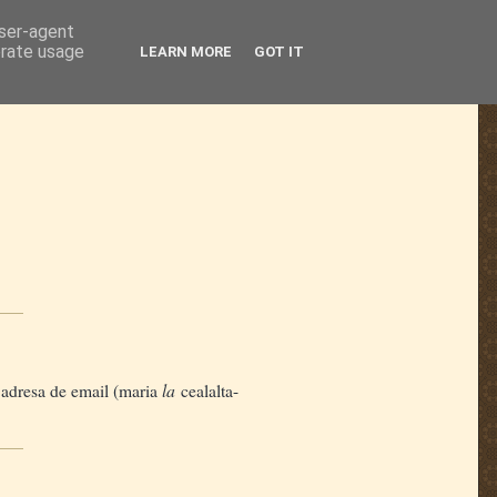
user-agent
erate usage
LEARN MORE
GOT IT
la
i, adresa de email (maria
cealalta-