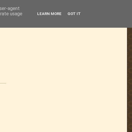
user-agent
erate usage
LEARN MORE
GOT IT