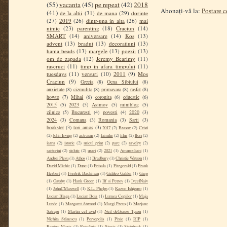
(55)
vacanta
(45)
pe repeat
(42)
2018
Abonați-vă la:
Postare 
(41)
de la altii
(31)
de mana
(29)
dorinte
(27)
2019
(26)
dintr-una in alta
(26)
mai
nimic
(23)
parenting
(18)
Craciun
(14)
SMART
(14)
aniversare
(14)
Kos
(13)
advent
(13)
bradut
(13)
decoratiuni
(13)
hama beads
(13)
margele
(13)
poezii
(13)
om de zapada
(12)
Jeremy Bearimy
(11)
rascruci
(11)
timp in afara timpului
(11)
tuesdays
(11)
versuri
(10)
2011
(9)
Mos
Craciun
(9)
Grecia
(8)
Ocna Sibiului
(8)
anxietate
(8)
cizmulita
(8)
primavara
(8)
rasfat
(8)
howto
(7)
Mihai
(6)
coronita
(6)
educatie
(6)
2015
(5)
2023
(5)
Asimov
(5)
miniblog
(5)
zilnice
(5)
Bucuresti
(4)
povesti
(4)
2020
(3)
2024
(3)
Comana
(3)
Romania
(3)
Sarti
(3)
bookster
(3)
tori amos
(3)
2017
(2)
Brasov
(2)
Cristi
(2)
John Irving
(2)
activism
(2)
familie
(2)
film
(2)
flori
(2)
iarna
(2)
istorie
(2)
micul print
(2)
parc
(2)
ravelry
(2)
santorini
(2)
stelute
(2)
urari
(2)
2021
(1)
Ammouliani
(1)
Andrei Plesu
(1)
Athos
(1)
Bradbury
(1)
Christie Watson
(1)
David Michie
(1)
Dune
(1)
Enisala
(1)
Fitzgerald
(1)
Frank
Herbert
(1)
Fredrik Backman
(1)
Galileo Galilei
(1)
Garp
(1)
Gatsby
(1)
Hank Green
(1)
Ilf si Petrov
(1)
IvcelNaiv
(1)
JohnCMaxwell
(1)
K.L. Phelps
(1)
Kazuo Ishiguro
(1)
Lucian Blaga
(1)
Lucian Boia
(1)
Lumea Copiilor
(1)
Maja
Lunde
(1)
Margaret Atwood
(1)
Margi Preus
(1)
Marjane
Satrapi
(1)
Martin cel avid
(1)
Neil deGrasse Tyson
(1)
Nichita Stănescu
(1)
Persepolis
(1)
Pixie
(1)
RIP
(1)
Regina Maria
(1)
România
(1)
Sinaia
(1)
Steinbeck
(1)