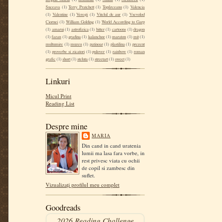
Suceava
(1)
Terry Pratchett
(1)
Topârceanu
(1)
Valencia
(1)
Valentine
(1)
Verești
(1)
Vitelul de aur
(1)
Vsevolod
Ciornei
(1)
William Golding
(1)
World According to Garp
(1)
amarui
(1)
astrofizica
(1)
bitter
(1)
cartoons
(1)
dragon
(1)
fazan
(1)
gradina
(1)
kalanchoe
(1)
maraton
(1)
mit
(1)
multumire
(1)
muzeu
(1)
patinoar
(1)
plastilina
(1)
prezent
(1)
proverbe si zicatori
(1)
pulover
(1)
rainbow
(1)
roman
grafic
(1)
short
(1)
steluta
(1)
streetart
(1)
sweet
(1)
Linkuri
Micul Print
Reading List
Despre mine
MARIA
Din cand in cand uratenia
lumii ma lasa fara vorbe, in
rest privesc viata cu ochii
de copil si zambesc din
suflet.
Vizualizați profilul meu complet
Goodreads
2026 Reading Challenge