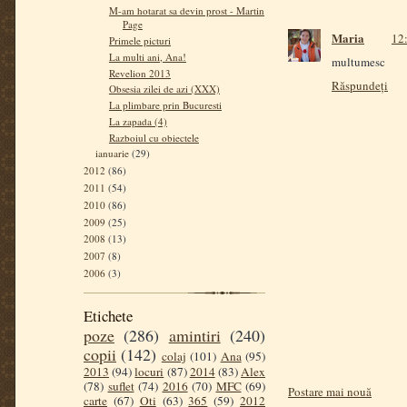
M-am hotarat sa devin prost - Martin
Page
Maria
12:
Primele picturi
La multi ani, Ana!
multumesc
Revelion 2013
Răspundeți
Obsesia zilei de azi (XXX)
La plimbare prin Bucuresti
La zapada (4)
Razboiul cu obiectele
ianuarie
(29)
2012
(86)
2011
(54)
2010
(86)
2009
(25)
2008
(13)
2007
(8)
2006
(3)
Etichete
poze
(286)
amintiri
(240)
copii
(142)
colaj
(101)
Ana
(95)
2013
(94)
locuri
(87)
2014
(83)
Alex
(78)
suflet
(74)
2016
(70)
MFC
(69)
Postare mai nouă
carte
(67)
Oti
(63)
365
(59)
2012