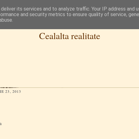
deliver its services and to analyze traffic. Your IP address and 
formance and security metrics to ensure quality of service, gen
abuse.
Cealalta realitate
E 23, 2013
a