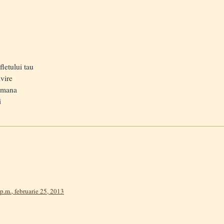
letului tau
ivire
e mana
i
p.m., februarie 25, 2013