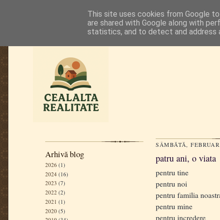
This site uses cookies from Google to 
are shared with Google along with per
statistics, and to detect and address 
SÂMBĂTĂ, FEBRUARI
Arhivă blog
patru ani, o viata
2026
(1)
pentru tine
2024
(16)
pentru noi
2023
(7)
2022
(2)
pentru familia noastr
2021
(1)
pentru mine
2020
(5)
pentru incredere
2019
(34)