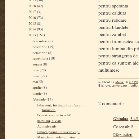
pentru speranta
2018
(42)
2017
(3)
pentru caldura
2016
(73)
pentru rabdare
2015
(8)
pentru blandete
2014
(93)
pentru zambet
2013
(157)
pentru frumusetea suf
decembrie
(9)
noiembrie
(15)
pentru lumina din pr
octombrie
(8)
pentru strangerea d
septembrie
(10)
pentru ca suntem aic
august
(8)
multumesc
iulie
(20)
iunie
(22)
mai
(5)
Publicat de
Maria
la
07:20
Etichete:
aniversare
,
suflet
aprilie
(8)
martie
(9)
februarie
(14)
2 comentarii:
Educatori, invatatori, profesori,
formatori
Priveste copilul in ochi!
Ghindaa
5:45 
patru ani, o viata
Administrativ
Ce sensibil!
Iubirea parintilor fata de copii
Răspundeți
Mamicie - nivelul urmator