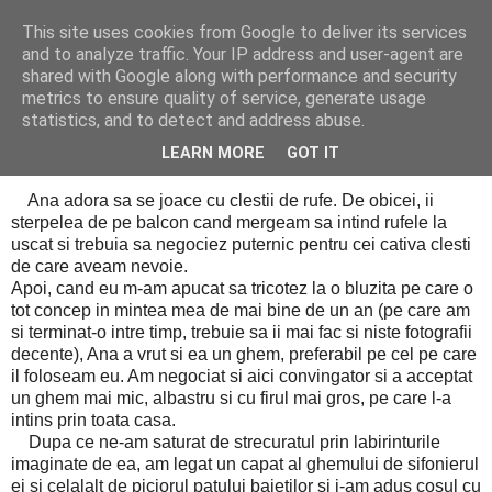
This site uses cookies from Google to deliver its services
Cealalta realitate
and to analyze traffic. Your IP address and user-agent are
shared with Google along with performance and security
metrics to ensure quality of service, generate usage
statistics, and to detect and address abuse.
miercuri, august 21, 2013
Exercitiu de motricitate
LEARN MORE
GOT IT
Ana adora sa se joace cu clestii de rufe. De obicei, ii
sterpelea de pe balcon cand mergeam sa intind rufele la
uscat si trebuia sa negociez puternic pentru cei cativa clesti
de care aveam nevoie.
Apoi, cand eu m-am apucat sa tricotez la o bluzita pe care o
tot concep in mintea mea de mai bine de un an (pe care am
si terminat-o intre timp, trebuie sa ii mai fac si niste fotografii
decente), Ana a vrut si ea un ghem, preferabil pe cel pe care
il foloseam eu. Am negociat si aici convingator si a acceptat
un ghem mai mic, albastru si cu firul mai gros, pe care l-a
intins prin toata casa.
Dupa ce ne-am saturat de strecuratul prin labirinturile
imaginate de ea, am legat un capat al ghemului de sifonierul
ei si celalalt de piciorul patului baietilor si i-am adus cosul cu