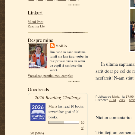
Linkuri
Micul Print
Reading List
Despre mine
MARIA
Din cand in cand uratenia
lumii ma lasa fara vorbe, in
rest privesc viata cu ochii
In ultima saptamana d
de copil si zambesc din
suflet.
sarit doar pe cel de 
Vizualizați profilul meu complet
nesfarsit! N-am stiut 
Goodreads
2026 Reading Challenge
Publicat de
Maria
la
17:00
Etichete:
2013
,
Alex
,
amint
Maria
has read 10 books
toward her goal of 20
Niciun comentariu:
books.
10
of
Trimiteți un comenta
20 (50%)