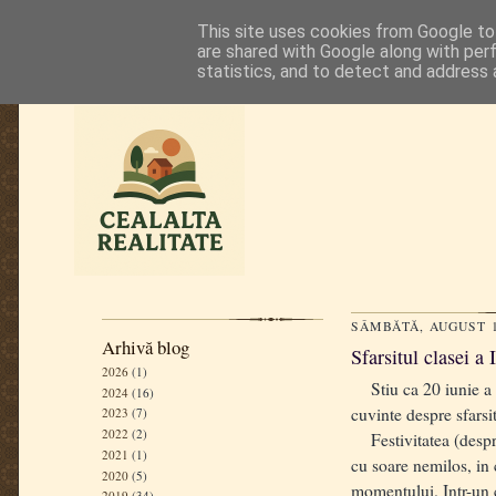
This site uses cookies from Google to 
are shared with Google along with per
statistics, and to detect and address 
SÂMBĂTĂ, AUGUST 1
Arhivă blog
Sfarsitul clasei a 
2026
(1)
Stiu ca 20 iunie a fo
2024
(16)
cuvinte despre sfarsit
2023
(7)
2022
(2)
Festivitatea (despre 
2021
(1)
cu soare nemilos, in 
2020
(5)
momentului. Intr-un c
2019
(34)