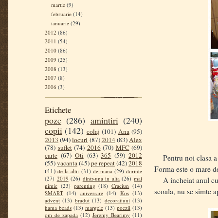
martie
(9)
februarie
(14)
ianuarie
(29)
2012
(86)
2011
(54)
2010
(86)
2009
(25)
2008
(13)
2007
(8)
2006
(3)
Etichete
poze
(286)
amintiri
(240)
copii
(142)
colaj
(101)
Ana
(95)
2013
(94)
locuri
(87)
2014
(83)
Alex
(78)
suflet
(74)
2016
(70)
MFC
(69)
carte
(67)
Oti
(63)
365
(59)
2012
Pentru noi clasa a d
(55)
vacanta
(45)
pe repeat
(42)
2018
Forma este o mare dez
(41)
de la altii
(31)
de mana
(29)
dorinte
(27)
2019
(26)
dintr-una in alta
(26)
mai
A incheiat anul cu FB
nimic
(23)
parenting
(18)
Craciun
(14)
scoala, nu se simte a
SMART
(14)
aniversare
(14)
Kos
(13)
advent
(13)
bradut
(13)
decoratiuni
(13)
hama beads
(13)
margele
(13)
poezii
(13)
om de zapada
(12)
Jeremy Bearimy
(11)