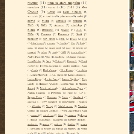
rascruci
(11)
timp in afara timpului
(11)
tuesdays
(11)
versuri
(10)
2011
(9)
Mos
Craciun
(9)
Grecia
(8)
Ocna Sibiului
(8)
anxietate
(8)
cizmulita
(8)
primavara
(8)
rasfat
(8)
howto
(7)
Mihai
(6)
coronita
(6)
educatie
(6)
2015
(5)
2023
(5)
Asimov
(5)
miniblog
(5)
zilnice
(5)
Bucuresti
(4)
povesti
(4)
2020
(3)
2024
(3)
Comana
(3)
Romania
(3)
Sarti
(3)
bookster
(3)
tori amos
(3)
2017
(2)
Brasov
(2)
Cristi
(2)
John Irving
(2)
activism
(2)
familie
(2)
film
(2)
flori
(2)
iarna
(2)
istorie
(2)
micul print
(2)
parc
(2)
ravelry
(2)
santorini
(2)
stelute
(2)
urari
(2)
2021
(1)
Ammouliani
(1)
Andrei Plesu
(1)
Athos
(1)
Bradbury
(1)
Christie Watson
(1)
David Michie
(1)
Dune
(1)
Enisala
(1)
Fitzgerald
(1)
Frank
Herbert
(1)
Fredrik Backman
(1)
Galileo Galilei
(1)
Garp
(1)
Gatsby
(1)
Hank Green
(1)
Ilf si Petrov
(1)
IvcelNaiv
(1)
JohnCMaxwell
(1)
K.L. Phelps
(1)
Kazuo Ishiguro
(1)
Lucian Blaga
(1)
Lucian Boia
(1)
Lumea Copiilor
(1)
Maja
Lunde
(1)
Margaret Atwood
(1)
Margi Preus
(1)
Marjane
Satrapi
(1)
Martin cel avid
(1)
Neil deGrasse Tyson
(1)
Nichita Stănescu
(1)
Persepolis
(1)
Pixie
(1)
RIP
(1)
Regina Maria
(1)
România
(1)
Sinaia
(1)
Steinbeck
(1)
Suceava
(1)
Terry Pratchett
(1)
Topârceanu
(1)
Valencia
(1)
Valentine
(1)
Verești
(1)
Vitelul de aur
(1)
Vsevolod
Ciornei
(1)
William Golding
(1)
World According to Garp
(1)
amarui
(1)
astrofizica
(1)
bitter
(1)
cartoons
(1)
dragon
(1)
fazan
(1)
gradina
(1)
kalanchoe
(1)
maraton
(1)
mit
(1)
multumire
(1)
muzeu
(1)
patinoar
(1)
plastilina
(1)
prezent
(1)
proverbe si zicatori
(1)
pulover
(1)
rainbow
(1)
roman
grafic
(1)
short
(1)
steluta
(1)
streetart
(1)
sweet
(1)