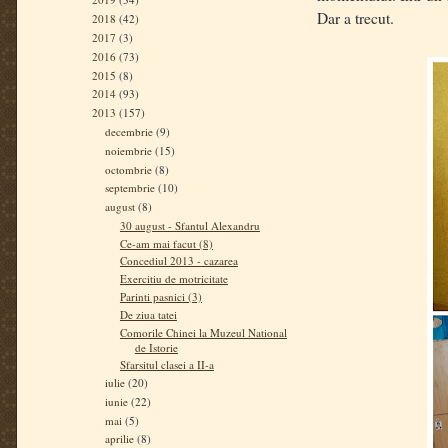
Dar a trecut.
2018
(42)
2017
(3)
2016
(73)
2015
(8)
2014
(93)
2013
(157)
decembrie
(9)
noiembrie
(15)
octombrie
(8)
septembrie
(10)
august
(8)
30 august - Sfantul Alexandru
Ce-am mai facut (8)
Concediul 2013 - cazarea
Exercitiu de motricitate
Parinti pasnici (3)
De ziua tatei
Comorile Chinei la Muzeul National
de Istorie
Sfarsitul clasei a II-a
iulie
(20)
iunie
(22)
mai
(5)
aprilie
(8)