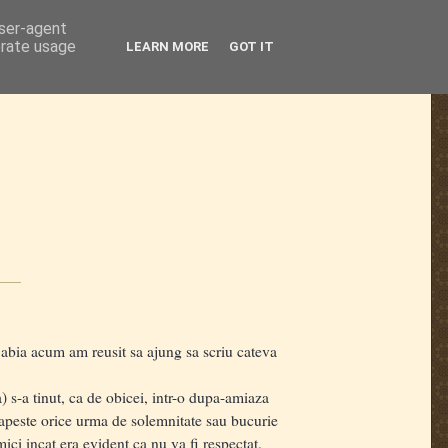
user-agent
erate usage
LEARN MORE
GOT IT
 abia acum am reusit sa ajung sa scriu cateva
 s-a tinut, ca de obicei, intr-o dupa-amiaza
 rapeste orice urma de solemnitate sau bucurie
ici incat era evident ca nu va fi respectat.