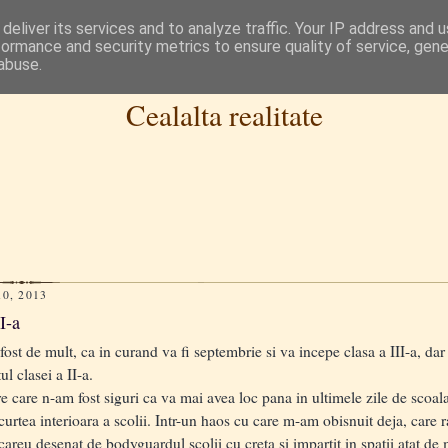
deliver its services and to analyze traffic. Your IP address and 
formance and security metrics to ensure quality of service, gen
abuse.
Cealalta realitate
0, 2013
II-a
st de mult, ca in curand va fi septembrie si va incepe clasa a III-a, dar
ul clasei a II-a.
care n-am fost siguri ca va mai avea loc pana in ultimele zile de scoala)
curtea interioara a scolii. Intr-un haos cu care m-am obisnuit deja, care
areu desenat de bodyguardul scolii cu creta si impartit in spatii atat de m