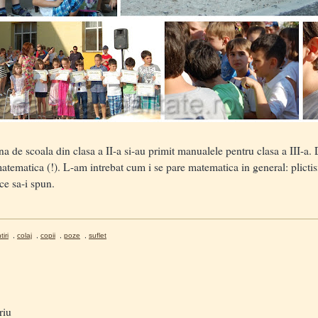
e scoala din clasa a II-a si-au primit manualele pentru clasa a III-a. De
matematica (!). L-am intrebat cum i se pare matematica in general: plictis
ce sa-i spun.
iri
,
colaj
,
copii
,
poze
,
suflet
riu