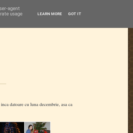
user-agent
erate usage
LEARN MORE
GOT IT
 inca datoare cu luna decembrie, asa ca