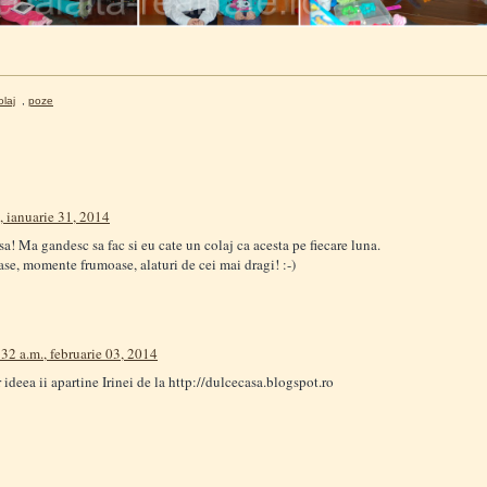
olaj
,
poze
, ianuarie 31, 2014
a! Ma gandesc sa fac si eu cate un colaj ca acesta pe fiecare luna.
se, momente frumoase, alaturi de cei mai dragi! :-)
32 a.m., februarie 03, 2014
ideea ii apartine Irinei de la http://dulcecasa.blogspot.ro