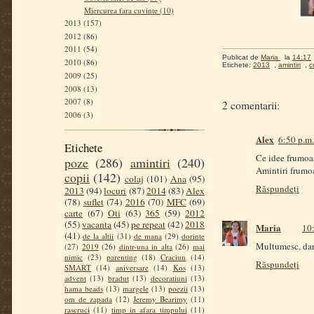
Miercurea fara cuvinte (10)
2013
(157)
2012
(86)
2011
(54)
Publicat de
Maria
la
14:17
2010
(86)
Etichete:
2013
,
amintiri
,
c
2009
(25)
2008
(13)
2007
(8)
2 comentarii:
2006
(3)
Alex
6:50 p.m.
Etichete
Ce idee frumoas
poze
(286)
amintiri
(240)
Amintiri frumoa
copii
(142)
colaj
(101)
Ana
(95)
Răspundeți
2013
(94)
locuri
(87)
2014
(83)
Alex
(78)
suflet
(74)
2016
(70)
MFC
(69)
carte
(67)
Oti
(63)
365
(59)
2012
(55)
vacanta
(45)
pe repeat
(42)
2018
Maria
10:
(41)
de la altii
(31)
de mana
(29)
dorinte
Multumesc, dar 
(27)
2019
(26)
dintr-una in alta
(26)
mai
nimic
(23)
parenting
(18)
Craciun
(14)
Răspundeți
SMART
(14)
aniversare
(14)
Kos
(13)
advent
(13)
bradut
(13)
decoratiuni
(13)
hama beads
(13)
margele
(13)
poezii
(13)
om de zapada
(12)
Jeremy Bearimy
(11)
rascruci
(11)
timp in afara timpului
(11)