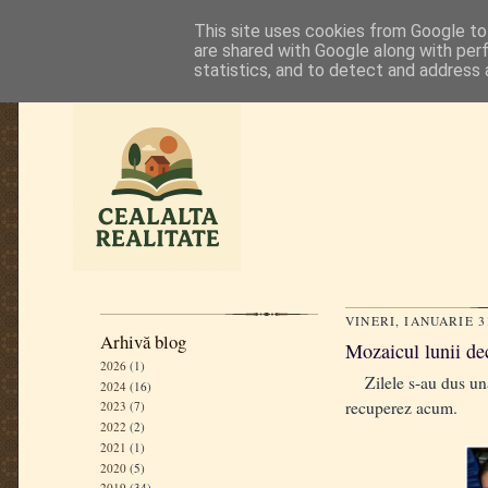
This site uses cookies from Google to 
are shared with Google along with per
statistics, and to detect and address 
VINERI, IANUARIE 3
Arhivă blog
Mozaicul lunii d
2026
(1)
Zilele s-au dus una 
2024
(16)
recuperez acum.
2023
(7)
2022
(2)
2021
(1)
2020
(5)
2019
(34)