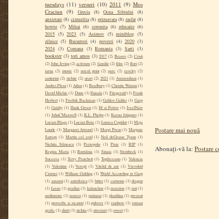
tuesdays
(11)
versuri
(10)
2011
(9)
Mos
Craciun
(9)
Grecia
(8)
Ocna Sibiului
(8)
anxietate
(8)
cizmulita
(8)
primavara
(8)
rasfat
(8)
howto
(7)
Mihai
(6)
coronita
(6)
educatie
(6)
2015
(5)
2023
(5)
Asimov
(5)
miniblog
(5)
zilnice
(5)
Bucuresti
(4)
povesti
(4)
2020
(3)
2024
(3)
Comana
(3)
Romania
(3)
Sarti
(3)
bookster
(3)
tori amos
(3)
2017
(2)
Brasov
(2)
Cristi
(2)
John Irving
(2)
activism
(2)
familie
(2)
film
(2)
flori
(2)
iarna
(2)
istorie
(2)
micul print
(2)
parc
(2)
ravelry
(2)
santorini
(2)
stelute
(2)
urari
(2)
2021
(1)
Ammouliani
(1)
Andrei Plesu
(1)
Athos
(1)
Bradbury
(1)
Christie Watson
(1)
David Michie
(1)
Dune
(1)
Enisala
(1)
Fitzgerald
(1)
Frank
Herbert
(1)
Fredrik Backman
(1)
Galileo Galilei
(1)
Garp
(1)
Gatsby
(1)
Hank Green
(1)
Ilf si Petrov
(1)
IvcelNaiv
(1)
JohnCMaxwell
(1)
K.L. Phelps
(1)
Kazuo Ishiguro
(1)
Lucian Blaga
(1)
Lucian Boia
(1)
Lumea Copiilor
(1)
Maja
Postare mai nouă
Lunde
(1)
Margaret Atwood
(1)
Margi Preus
(1)
Marjane
Satrapi
(1)
Martin cel avid
(1)
Neil deGrasse Tyson
(1)
Nichita Stănescu
(1)
Persepolis
(1)
Pixie
(1)
RIP
(1)
Abonați-vă la:
Postare 
Regina Maria
(1)
România
(1)
Sinaia
(1)
Steinbeck
(1)
Suceava
(1)
Terry Pratchett
(1)
Topârceanu
(1)
Valencia
(1)
Valentine
(1)
Verești
(1)
Vitelul de aur
(1)
Vsevolod
Ciornei
(1)
William Golding
(1)
World According to Garp
(1)
amarui
(1)
astrofizica
(1)
bitter
(1)
cartoons
(1)
dragon
(1)
fazan
(1)
gradina
(1)
kalanchoe
(1)
maraton
(1)
mit
(1)
multumire
(1)
muzeu
(1)
patinoar
(1)
plastilina
(1)
prezent
(1)
proverbe si zicatori
(1)
pulover
(1)
rainbow
(1)
roman
grafic
(1)
short
(1)
steluta
(1)
streetart
(1)
sweet
(1)