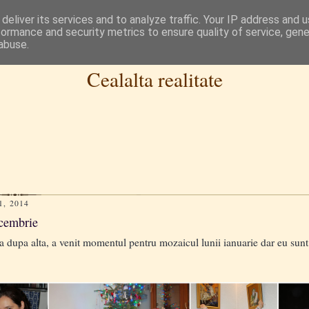
deliver its services and to analyze traffic. Your IP address and 
formance and security metrics to ensure quality of service, gen
abuse.
Cealalta realitate
1, 2014
ecembrie
dupa alta, a venit momentul pentru mozaicul lunii ianuarie dar eu sunt