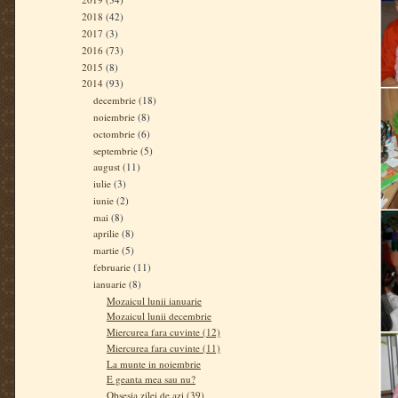
2018
(42)
2017
(3)
2016
(73)
2015
(8)
2014
(93)
decembrie
(18)
noiembrie
(8)
octombrie
(6)
septembrie
(5)
august
(11)
iulie
(3)
iunie
(2)
mai
(8)
aprilie
(8)
martie
(5)
februarie
(11)
ianuarie
(8)
Mozaicul lunii ianuarie
Mozaicul lunii decembrie
Miercurea fara cuvinte (12)
Miercurea fara cuvinte (11)
La munte in noiembrie
E geanta mea sau nu?
Obsesia zilei de azi (39)