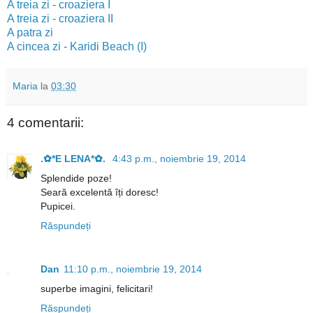
A treia zi - croaziera I
A treia zi - croaziera II
A patra zi
A cincea zi - Karidi Beach (I)
Maria
la
03:30
4 comentarii:
.✿*E LENA*✿.
4:43 p.m., noiembrie 19, 2014
Splendide poze!
Seară excelentă îți doresc!
Pupicei.
Răspundeți
Dan
11:10 p.m., noiembrie 19, 2014
superbe imagini, felicitari!
Răspundeți