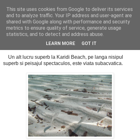
This site uses cookies from Google to deliver its services
Cealalta realitate
and to analyze traffic. Your IP address and user-agent are
shared with Google along with performance and security
metrics to ensure quality of service, generate usage
statistics, and to detect and address abuse.
sâmbătă, noiembrie 15, 2014
A cincea zi la mare - Karidi Beach (II)
LEARN MORE
GOT IT
Un alt lucru superb la Karidi Beach, pe langa nisipul
superb si peisajul spectaculos, este viata subacvatica.