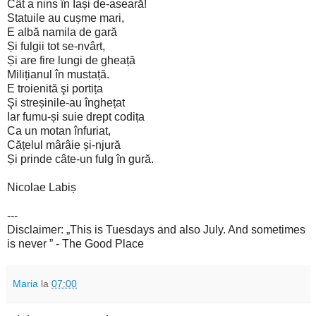
Cât a nins în Iași de-aseară!
Statuile au cușme mari,
E albă namila de gară
Și fulgii tot se-nvârt,
Și are fire lungi de gheață
Milițianul în mustață.
E troienită şi portița
Şi streșinile-au înghețat
Iar fumu-și suie drept codița
Ca un motan înfuriat,
Cățelul mârâie și-njură
Și prinde câte-un fulg în gură.
Nicolae Labiș
---
Disclaimer: „This is Tuesdays and also July. And sometimes
is never ” - The Good Place
Maria
la
07:00