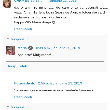
CARMEN
10:17 a.m., ianuarie 23, 2019
da, o amintire minunata, de care o sa va bucurati toata
viata. O familie fericita, in Seara de Ajun, o fotografie ca din
reclamele pentru sarbatori fericite.
happy WW Maria draga 😊
Răspundeți
Răspunsuri
Maria
10:39 a.m., ianuarie 25, 2019
Așa este! Mulțumesc!
Răspundeți
Poteci de dor
2:55 p.m., ianuarie 23, 2019
Să vă însoţească mereu aceste zâmbete frumoase!
Răspundeți
Răspunsuri