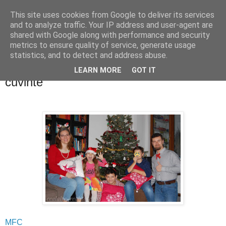
This site uses cookies from Google to deliver its services
Cealalta realitate
and to analyze traffic. Your IP address and user-agent are
shared with Google along with performance and security
metrics to ensure quality of service, generate usage
statistics, and to detect and address abuse.
miercuri, ianuarie 23, 2019
O amintire dragă - Miercurea fără
LEARN MORE
GOT IT
cuvinte
MFC