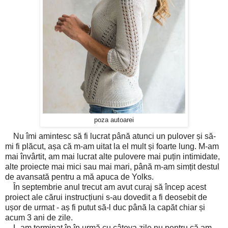
poza autoarei
Nu îmi amintesc să fi lucrat până atunci un pulover și să-
mi fi plăcut, așa că m-am uitat la el mult și foarte lung. M-am
mai învârtit, am mai lucrat alte pulovere mai puțin intimidate,
alte proiecte mai mici sau mai mari, până m-am simțit destul
de avansată pentru a mă apuca de Yolks.
În septembrie anul trecut am avut curaj să încep acest
proiect ale cărui instrucțiuni s-au dovedit a fi deosebit de
ușor de urmat - aș fi putut să-l duc până la capăt chiar și
acum 3 ani de zile.
L-am terminat în în urmă cu câteva zile nu pentru că am