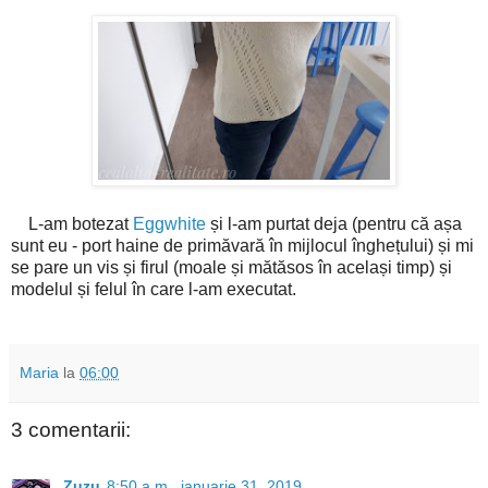
L-am botezat
Eggwhite
și l-am purtat deja (pentru că așa
sunt eu - port haine de primăvară în mijlocul înghețului) și mi
se pare un vis și firul (moale și mătăsos în același timp) și
modelul și felul în care l-am executat.
Maria
la
06:00
3 comentarii:
Zuzu
8:50 a.m., ianuarie 31, 2019