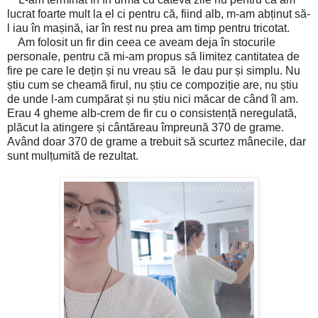
lucrat foarte mult la el ci pentru că, fiind alb, m-am abținut să-
l iau în mașină, iar în rest nu prea am timp pentru tricotat.
Am folosit un fir din ceea ce aveam deja în stocurile
personale, pentru că mi-am propus să limitez cantitatea de
fire pe care le dețin și nu vreau să le dau pur și simplu. Nu
știu cum se cheamă firul, nu știu ce compoziție are, nu știu
de unde l-am cumpărat și nu știu nici măcar de când îl am.
Erau 4 gheme alb-crem de fir cu o consistență neregulată,
plăcut la atingere și cântăreau împreună 370 de grame.
Având doar 370 de grame a trebuit să scurtez mânecile, dar
sunt mulțumită de rezultat.