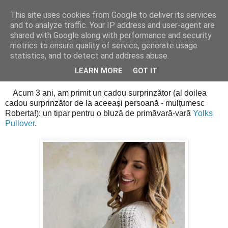
This site uses cookies from Google to deliver its services
Cealalta realitate
and to analyze traffic. Your IP address and user-agent are
shared with Google along with performance and security
metrics to ensure quality of service, generate usage
statistics, and to detect and address abuse.
joi, ianuarie 31, 2019
Pulover Eggwhite
LEARN MORE
GOT IT
Acum 3 ani, am primit un cadou surprinzător (al doilea
cadou surprinzător de la aceeași persoană - mulțumesc
Roberta!): un tipar pentru o bluză de primăvară-vară
Yolks
Pullover
.