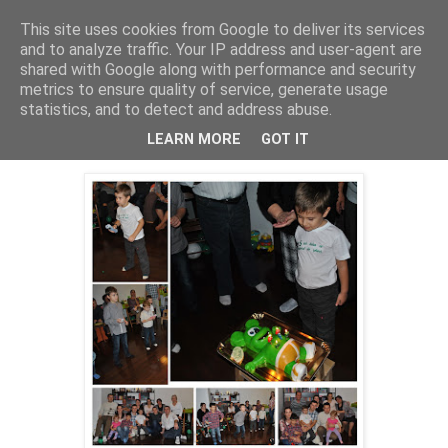
This site uses cookies from Google to deliver its services
Cealalta realitate
and to analyze traffic. Your IP address and user-agent are
shared with Google along with performance and security
metrics to ensure quality of service, generate usage
statistics, and to detect and address abuse.
marți, ianuarie 22, 2013
Octavian - 5 ani (2)
LEARN MORE
GOT IT