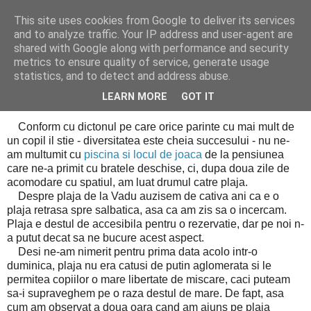
This site uses cookies from Google to deliver its services
Cealalta realitate
and to analyze traffic. Your IP address and user-agent are
shared with Google along with performance and security
metrics to ensure quality of service, generate usage
statistics, and to detect and address abuse.
joi, septembrie 05, 2013
Concediu 2013 - marea
LEARN MORE
GOT IT
Conform cu dictonul pe care orice parinte cu mai mult de
un copil il stie - diversitatea este cheia succesului - nu ne-
am multumit cu
piscina si locul de joaca
de la pensiunea
care ne-a primit cu bratele deschise, ci, dupa doua zile de
acomodare cu spatiul, am luat drumul catre plaja.
Despre plaja de la Vadu auzisem de cativa ani ca e o
plaja retrasa spre salbatica, asa ca am zis sa o incercam.
Plaja e destul de accesibila pentru o rezervatie, dar pe noi n-
a putut decat sa ne bucure acest aspect.
Desi ne-am nimerit pentru prima data acolo intr-o
duminica, plaja nu era catusi de putin aglomerata si le
permitea copiilor o mare libertate de miscare, caci puteam
sa-i supraveghem pe o raza destul de mare. De fapt, asa
cum am observat a doua oara cand am ajuns pe plaja