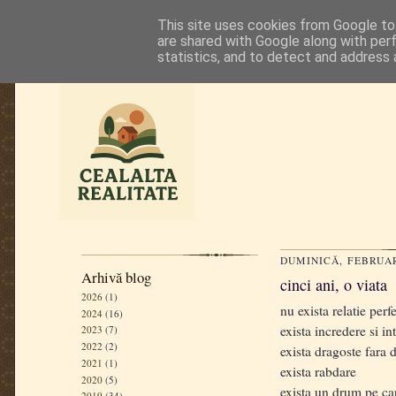
This site uses cookies from Google to 
are shared with Google along with per
statistics, and to detect and address 
DUMINICĂ, FEBRUAR
Arhivă blog
cinci ani, o viata
2026
(1)
nu exista relatie perf
2024
(16)
exista incredere si in
2023
(7)
2022
(2)
exista dragoste fara 
2021
(1)
exista rabdare
2020
(5)
exista un drum pe ca
2019
(34)