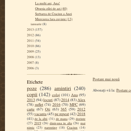
La multi ani, Ana!
Obsesia zilei de azi (40)
Serbarea de Craciun a Anei
Miercurea fara cuvinte (13)
ianuarie
(8)
2013
(157)
2012
(86)
2011
(54)
2010
(86)
2009
(25)
2008
(13)
2007
(8)
2006
(3)
Postare mai nouă
Etichete
poze
(286)
amintiri
(240)
Abonați-vă la:
Postare 
copii
(142)
colaj
(101)
Ana
(95)
2013
(94)
locuri
(87)
2014
(83)
Alex
(78)
suflet
(74)
2016
(70)
MFC
(69)
carte
(67)
Oti
(63)
365
(59)
2012
(55)
vacanta
(45)
pe repeat
(42)
2018
(41)
de la altii
(31)
de mana
(29)
dorinte
(27)
2019
(26)
dintr-una in alta
(26)
mai
nimic
(23)
parenting
(18)
Craciun
(14)