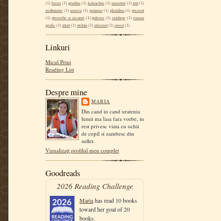
(1)
fazan
(1)
gradina
(1)
kalanchoe
(1)
maraton
(1)
mit
(1)
multumire
(1)
muzeu
(1)
patinoar
(1)
plastilina
(1)
prezent
(1)
proverbe si zicatori
(1)
pulover
(1)
rainbow
(1)
roman
grafic
(1)
short
(1)
steluta
(1)
streetart
(1)
sweet
(1)
Linkuri
Micul Print
Reading List
Despre mine
MARIA
Din cand in cand uratenia
lumii ma lasa fara vorbe, in
rest privesc viata cu ochii
de copil si zambesc din
suflet.
Vizualizați profilul meu complet
Goodreads
2026 Reading Challenge
Maria
has read 10 books
toward her goal of 20
books.