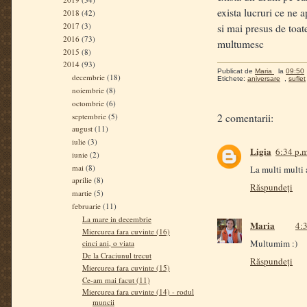
exista lucruri ce ne 
2018
(42)
2017
(3)
si mai presus de toat
2016
(73)
multumesc
2015
(8)
2014
(93)
Publicat de
Maria
la
09:50
decembrie
(18)
Etichete:
aniversare
,
suflet
noiembrie
(8)
octombrie
(6)
septembrie
(5)
2 comentarii:
august
(11)
iulie
(3)
Ligia
6:34 p.m
iunie
(2)
mai
(8)
La multi multi 
aprilie
(8)
Răspundeți
martie
(5)
februarie
(11)
La mare in decembrie
Maria
4:3
Miercurea fara cuvinte (16)
Multumim :)
cinci ani, o viata
De la Craciunul trecut
Răspundeți
Miercurea fara cuvinte (15)
Ce-am mai facut (11)
Miercurea fara cuvinte (14) - rodul
muncii