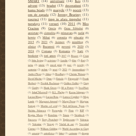
SMART
(14)
aniversare
(14)
Kos
(13)
advent
(13)
bradut
(13)
decoratiuni
(13)
hama beads
(13)
margele
(13)
poezii
(13)
om de zapada
(12)
Jeremy Bearimy
(11)
rascruci
(11)
timp in afara timpului
(11)
tuesdays
(11)
versuri
(10)
2011
(9)
Mos
Craciun
(9)
Grecia
(8)
Ocna Sibiului
(8)
anxietate
(8)
cizmulita
(8)
primavara
(8)
rasfat
(8)
howto
(7)
Mihai
(6)
coronita
(6)
educatie
(6)
2015
(5)
2023
(5)
Asimov
(5)
miniblog
(5)
zilnice
(5)
Bucuresti
(4)
povesti
(4)
2020
(3)
2024
(3)
Comana
(3)
Romania
(3)
Sarti
(3)
bookster
(3)
tori amos
(3)
2017
(2)
Brasov
(2)
Cristi
(2)
John Irving
(2)
activism
(2)
familie
(2)
film
(2)
flori
(2)
iarna
(2)
istorie
(2)
micul print
(2)
parc
(2)
ravelry
(2)
santorini
(2)
stelute
(2)
urari
(2)
2021
(1)
Ammouliani
(1)
Andrei Plesu
(1)
Athos
(1)
Bradbury
(1)
Christie Watson
(1)
David Michie
(1)
Dune
(1)
Enisala
(1)
Fitzgerald
(1)
Frank
Herbert
(1)
Fredrik Backman
(1)
Galileo Galilei
(1)
Garp
(1)
Gatsby
(1)
Hank Green
(1)
Ilf si Petrov
(1)
IvcelNaiv
(1)
JohnCMaxwell
(1)
K.L. Phelps
(1)
Kazuo Ishiguro
(1)
Lucian Blaga
(1)
Lucian Boia
(1)
Lumea Copiilor
(1)
Maja
Lunde
(1)
Margaret Atwood
(1)
Margi Preus
(1)
Marjane
Satrapi
(1)
Martin cel avid
(1)
Neil deGrasse Tyson
(1)
Nichita Stănescu
(1)
Persepolis
(1)
Pixie
(1)
RIP
(1)
Regina Maria
(1)
România
(1)
Sinaia
(1)
Steinbeck
(1)
Suceava
(1)
Terry Pratchett
(1)
Topârceanu
(1)
Valencia
(1)
Valentine
(1)
Verești
(1)
Vitelul de aur
(1)
Vsevolod
Ciornei
(1)
William Golding
(1)
World According to Garp
(1)
amarui
(1)
astrofizica
(1)
bitter
(1)
cartoons
(1)
dragon