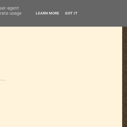
user-agent
erate usage
LEARN MORE
GOT IT