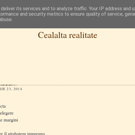
deliver its services and to analyze traffic. Your IP address and 
formance and security metrics to ensure quality of service, gen
abuse.
Cealalta realitate
IE 23, 2014
ecta
telegere
de margini
re il strabatem impreuna