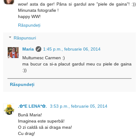
wow! asta da ger! Pâna si gardul are "piele de gaina"! :))
Minunata fotografie !
happy WW!
Răspundeți
Răspunsuri
Maria
1:45 p.m., februarie 06, 2014
Multumesc Carmen :)
ma bucur ca si-a placut gardul meu cu piele de gaina
:))
Răspundeți
.✿*E LENA*✿.
3:53 p.m., februarie 05, 2014
Bună Maria!
Imaginea este superbă!
O zi caldă să ai draga mea!
Cu drag!