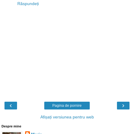
Răspundeți
‹
›
Pagina de pornire
Afișați versiunea pentru web
Despre mine