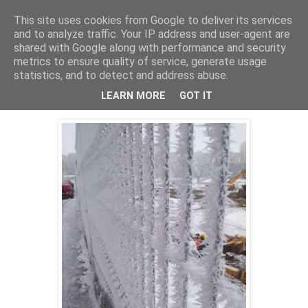
This site uses cookies from Google to deliver its services
Cealalta realitate
and to analyze traffic. Your IP address and user-agent are
shared with Google along with performance and security
metrics to ensure quality of service, generate usage
statistics, and to detect and address abuse.
miercuri, februarie 05, 2014
Miercurea fara cuvinte (13)
LEARN MORE
GOT IT