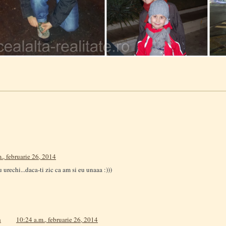
., februarie 26, 2014
 urechi...daca-ti zic ca am si eu unaaa :)))
a
10:24 a.m., februarie 26, 2014