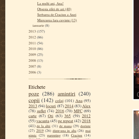
La multi ani, Ana!
Obsesia zilei de azi (40)
Serbarea de Craciun a Anei
Miercurea fara cuvinte (13)
ianuarie
(8)
2013
(157)
2012
(86)
2011
(54)
2010
(86)
2009
(25)
2008
(13)
2007
(8)
2006
(3)
Etichete
poze
(286)
amintiri
(240)
copii
(142)
colaj
(101)
Ana
(95)
2013
(94)
locuri
(87)
2014
(83)
Alex
(78)
suflet
(74)
2016
(70)
MFC
(69)
carte
(67)
Oti
(63)
365
(59)
2012
(55)
vacanta
(45)
pe repeat
(42)
2018
(41)
de la altii
(31)
de mana
(29)
dorinte
(27)
2019
(26)
dintr-una in alta
(26)
mai
nimic
(23)
parenting
(18)
Craciun
(14)