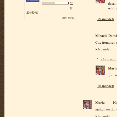
daca i
10
ochi, 
of
20 (50%)
view books
Răspundeți
Mihaela Dămă
C\te frumuseţi s
Răspundeți
Răspunsuri
Mari
:) ami
Răspundeți
Maria
10:
multumesc, Li
Răspundeți