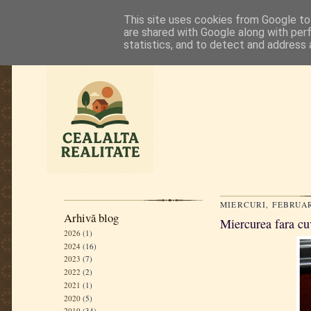
This site uses cookies from Google to 
are shared with Google along with per
statistics, and to detect and address 
MIERCURI, FEBRUARI
Arhivă blog
Miercurea fara cu
2026
(1)
2024
(16)
2023
(7)
2022
(2)
2021
(1)
2020
(5)
2019
(34)