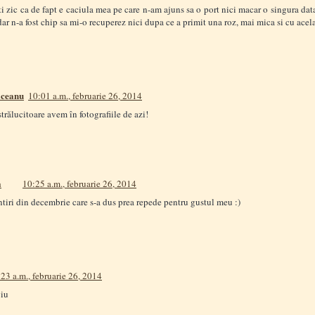
ti zic ca de fapt e caciula mea pe care n-am ajuns sa o port nici macar o singura data? 
dar n-a fost chip sa mi-o recuperez nici dupa ce a primit una roz, mai mica si cu ace
ceanu
10:01 a.m., februarie 26, 2014
trălucitoare avem în fotografiile de azi!
a
10:25 a.m., februarie 26, 2014
ntiri din decembrie care s-a dus prea repede pentru gustul meu :)
23 a.m., februarie 26, 2014
viu