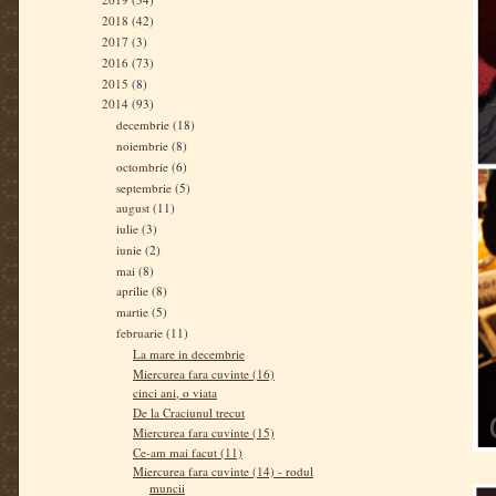
2018
(42)
2017
(3)
2016
(73)
2015
(8)
2014
(93)
decembrie
(18)
noiembrie
(8)
octombrie
(6)
septembrie
(5)
august
(11)
iulie
(3)
iunie
(2)
mai
(8)
aprilie
(8)
martie
(5)
februarie
(11)
La mare in decembrie
Miercurea fara cuvinte (16)
cinci ani, o viata
De la Craciunul trecut
Miercurea fara cuvinte (15)
Ce-am mai facut (11)
Miercurea fara cuvinte (14) - rodul
muncii