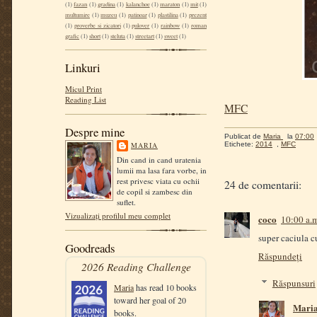
(1)
fazan
(1)
gradina
(1)
kalanchoe
(1)
maraton
(1)
mit
(1)
multumire
(1)
muzeu
(1)
patinoar
(1)
plastilina
(1)
prezent
(1)
proverbe si zicatori
(1)
pulover
(1)
rainbow
(1)
roman
grafic
(1)
short
(1)
steluta
(1)
streetart
(1)
sweet
(1)
Linkuri
Micul Print
Reading List
MFC
Despre mine
Publicat de
Maria
la
07:00
MARIA
Etichete:
2014
,
MFC
Din cand in cand uratenia
lumii ma lasa fara vorbe, in
rest privesc viata cu ochii
24 de comentarii:
de copil si zambesc din
suflet.
Vizualizați profilul meu complet
coco
10:00 a.m
super caciula cu
Goodreads
Răspundeți
2026 Reading Challenge
Răspunsuri
Maria
has read 10 books
toward her goal of 20
Mari
books.