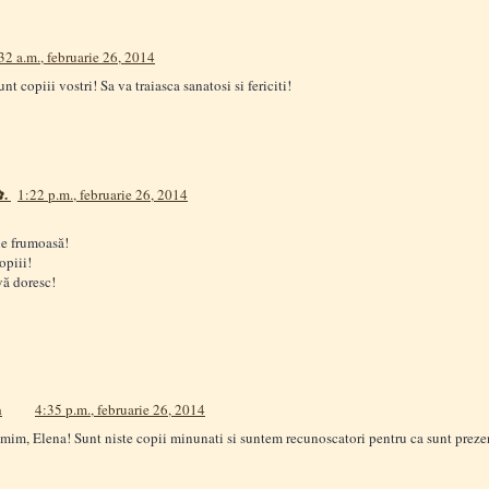
32 a.m., februarie 26, 2014
nt copiii vostri! Sa va traiasca sanatosi si fericiti!
✿.
1:22 p.m., februarie 26, 2014
ie frumoasă!
opiii!
vă doresc!
a
4:35 p.m., februarie 26, 2014
im, Elena! Sunt niste copii minunati si suntem recunoscatori pentru ca sunt prezen