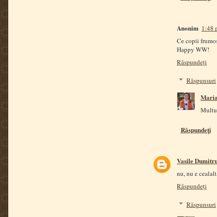
Anonim
1:48 
Ce copii frumosi
Happy WW!
Răspundeți
Răspunsuri
Mari
Multu
Răspundeți
Vasile Dumitr
nu, nu e ceal
Răspundeți
Răspunsuri