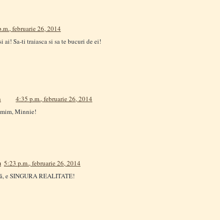
p.m., februarie 26, 2014
 ai! Sa-ti traiasca si sa te bucuri de ei!
a
4:35 p.m., februarie 26, 2014
mim, Minnie!
u
5:23 p.m., februarie 26, 2014
altă, e SINGURA REALITATE!