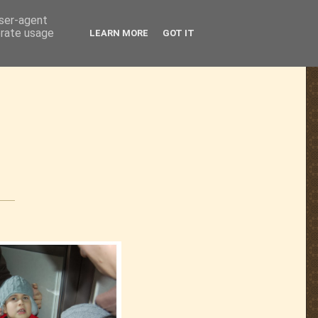
user-agent
erate usage
LEARN MORE
GOT IT