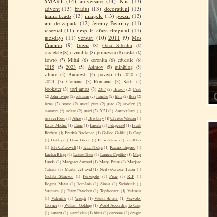
SMART
(14)
aniversare
(14)
Kos
(13)
advent
(13)
bradut
(13)
decoratiuni
(13)
hama beads
(13)
margele
(13)
poezii
(13)
om de zapada
(12)
Jeremy Bearimy
(11)
rascruci
(11)
timp in afara timpului
(11)
tuesdays
(11)
versuri
(10)
2011
(9)
Mos
Craciun
(9)
Grecia
(8)
Ocna Sibiului
(8)
anxietate
(8)
cizmulita
(8)
primavara
(8)
rasfat
(8)
howto
(7)
Mihai
(6)
coronita
(6)
educatie
(6)
2015
(5)
2023
(5)
Asimov
(5)
miniblog
(5)
zilnice
(5)
Bucuresti
(4)
povesti
(4)
2020
(3)
2024
(3)
Comana
(3)
Romania
(3)
Sarti
(3)
bookster
(3)
tori amos
(3)
2017
(2)
Brasov
(2)
Cristi
(2)
John Irving
(2)
activism
(2)
familie
(2)
film
(2)
flori
(2)
iarna
(2)
istorie
(2)
micul print
(2)
parc
(2)
ravelry
(2)
santorini
(2)
stelute
(2)
urari
(2)
2021
(1)
Ammouliani
(1)
Andrei Plesu
(1)
Athos
(1)
Bradbury
(1)
Christie Watson
(1)
David Michie
(1)
Dune
(1)
Enisala
(1)
Fitzgerald
(1)
Frank
Herbert
(1)
Fredrik Backman
(1)
Galileo Galilei
(1)
Garp
(1)
Gatsby
(1)
Hank Green
(1)
Ilf si Petrov
(1)
IvcelNaiv
(1)
JohnCMaxwell
(1)
K.L. Phelps
(1)
Kazuo Ishiguro
(1)
Lucian Blaga
(1)
Lucian Boia
(1)
Lumea Copiilor
(1)
Maja
Lunde
(1)
Margaret Atwood
(1)
Margi Preus
(1)
Marjane
Satrapi
(1)
Martin cel avid
(1)
Neil deGrasse Tyson
(1)
Nichita Stănescu
(1)
Persepolis
(1)
Pixie
(1)
RIP
(1)
Regina Maria
(1)
România
(1)
Sinaia
(1)
Steinbeck
(1)
Suceava
(1)
Terry Pratchett
(1)
Topârceanu
(1)
Valencia
(1)
Valentine
(1)
Verești
(1)
Vitelul de aur
(1)
Vsevolod
Ciornei
(1)
William Golding
(1)
World According to Garp
(1)
amarui
(1)
astrofizica
(1)
bitter
(1)
cartoons
(1)
dragon