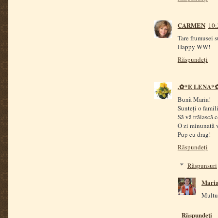
CARMEN
10:
Tare frumusei su
Happy WW!
Răspundeți
.✿*E LENA*
Bună Maria!
Sunteți o famil
Să vă trăiască c
O zi minunată 
Pup cu drag!
Răspundeți
Răspunsuri
Mari
Multum
Răspundeți