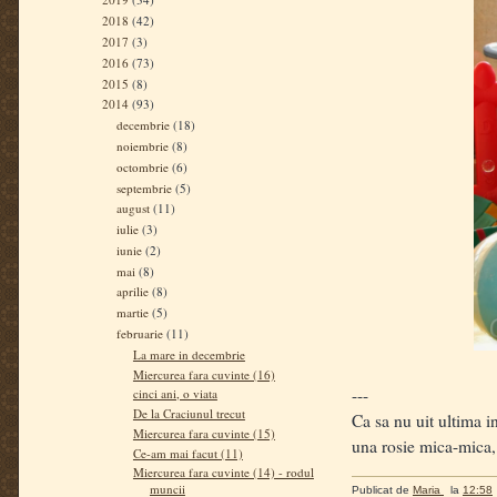
2018
(42)
2017
(3)
2016
(73)
2015
(8)
2014
(93)
decembrie
(18)
noiembrie
(8)
octombrie
(6)
septembrie
(5)
august
(11)
iulie
(3)
iunie
(2)
mai
(8)
aprilie
(8)
martie
(5)
februarie
(11)
La mare in decembrie
Miercurea fara cuvinte (16)
---
cinci ani, o viata
De la Craciunul trecut
Ca sa nu uit ultima i
Miercurea fara cuvinte (15)
una rosie mica-mica, 
Ce-am mai facut (11)
Miercurea fara cuvinte (14) - rodul
muncii
Publicat de
Maria
la
12:58