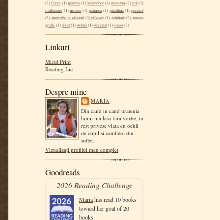
(1)
fazan
(1)
gradina
(1)
kalanchoe
(1)
maraton
(1)
mit
(1)
multumire
(1)
muzeu
(1)
patinoar
(1)
plastilina
(1)
prezent
(1)
proverbe si zicatori
(1)
pulover
(1)
rainbow
(1)
roman
grafic
(1)
short
(1)
steluta
(1)
streetart
(1)
sweet
(1)
Linkuri
Micul Print
Reading List
Despre mine
MARIA
Din cand in cand uratenia
lumii ma lasa fara vorbe, in
rest privesc viata cu ochii
de copil si zambesc din
suflet.
Vizualizați profilul meu complet
Goodreads
2026 Reading Challenge
Maria
has read 10 books
toward her goal of 20
books.