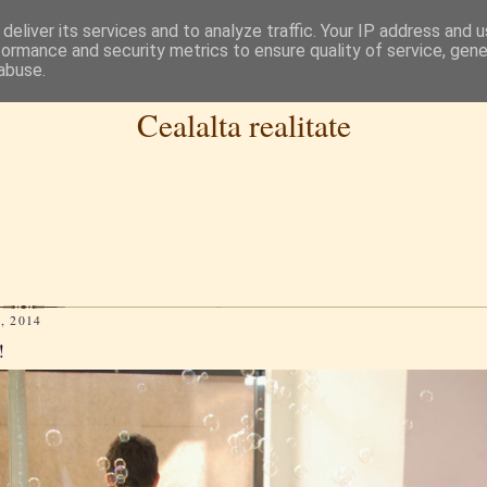
deliver its services and to analyze traffic. Your IP address and 
formance and security metrics to ensure quality of service, gen
abuse.
Cealalta realitate
, 2014
!