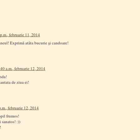
p.m., februarie 11, 2014
neul! Exprimă atâta bucurie şi candoare!
40 a.m., februarie 12, 2014
nda!
cantata de ziua ei!
p.m., februarie 12, 2014
opil frumos!
i sanatos! :))
!