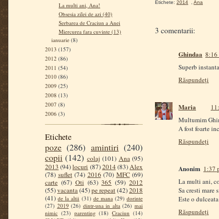
Etichete:
2014
,
Ana
La multi ani, Ana!
Obsesia zilei de azi (40)
Serbarea de Craciun a Anei
3 comentarii:
Miercurea fara cuvinte (13)
ianuarie
(8)
2013
(157)
Ghindaa
8:16 
2012
(86)
Superb instanta
2011
(54)
2010
(86)
Răspundeți
2009
(25)
2008
(13)
2007
(8)
Maria
11:
2006
(3)
Multumim Ghi
A fost foarte in
Etichete
Răspundeți
poze
(286)
amintiri
(240)
copii
(142)
colaj
(101)
Ana
(95)
2013
(94)
locuri
(87)
2014
(83)
Alex
Anonim
1:37 
(78)
suflet
(74)
2016
(70)
MFC
(69)
La multi ani, c
carte
(67)
Oti
(63)
365
(59)
2012
(55)
vacanta
(45)
pe repeat
(42)
2018
Sa cresti mare s
(41)
de la altii
(31)
de mana
(29)
dorinte
Este o dulceata
(27)
2019
(26)
dintr-una in alta
(26)
mai
Răspundeți
nimic
(23)
parenting
(18)
Craciun
(14)