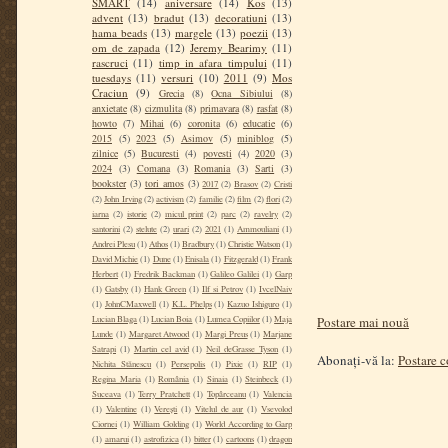
SMART
(14)
aniversare
(14)
Kos
(13)
advent
(13)
bradut
(13)
decoratiuni
(13)
hama beads
(13)
margele
(13)
poezii
(13)
om de zapada
(12)
Jeremy Bearimy
(11)
rascruci
(11)
timp in afara timpului
(11)
tuesdays
(11)
versuri
(10)
2011
(9)
Mos
Craciun
(9)
Grecia
(8)
Ocna Sibiului
(8)
anxietate
(8)
cizmulita
(8)
primavara
(8)
rasfat
(8)
howto
(7)
Mihai
(6)
coronita
(6)
educatie
(6)
2015
(5)
2023
(5)
Asimov
(5)
miniblog
(5)
zilnice
(5)
Bucuresti
(4)
povesti
(4)
2020
(3)
2024
(3)
Comana
(3)
Romania
(3)
Sarti
(3)
bookster
(3)
tori amos
(3)
2017
(2)
Brasov
(2)
Cristi
(2)
John Irving
(2)
activism
(2)
familie
(2)
film
(2)
flori
(2)
iarna
(2)
istorie
(2)
micul print
(2)
parc
(2)
ravelry
(2)
santorini
(2)
stelute
(2)
urari
(2)
2021
(1)
Ammouliani
(1)
Andrei Plesu
(1)
Athos
(1)
Bradbury
(1)
Christie Watson
(1)
David Michie
(1)
Dune
(1)
Enisala
(1)
Fitzgerald
(1)
Frank
Herbert
(1)
Fredrik Backman
(1)
Galileo Galilei
(1)
Garp
(1)
Gatsby
(1)
Hank Green
(1)
Ilf si Petrov
(1)
IvcelNaiv
(1)
JohnCMaxwell
(1)
K.L. Phelps
(1)
Kazuo Ishiguro
(1)
Postare mai nouă
Lucian Blaga
(1)
Lucian Boia
(1)
Lumea Copiilor
(1)
Maja
Lunde
(1)
Margaret Atwood
(1)
Margi Preus
(1)
Marjane
Satrapi
(1)
Martin cel avid
(1)
Neil deGrasse Tyson
(1)
Abonați-vă la:
Postare 
Nichita Stănescu
(1)
Persepolis
(1)
Pixie
(1)
RIP
(1)
Regina Maria
(1)
România
(1)
Sinaia
(1)
Steinbeck
(1)
Suceava
(1)
Terry Pratchett
(1)
Topârceanu
(1)
Valencia
(1)
Valentine
(1)
Verești
(1)
Vitelul de aur
(1)
Vsevolod
Ciornei
(1)
William Golding
(1)
World According to Garp
(1)
amarui
(1)
astrofizica
(1)
bitter
(1)
cartoons
(1)
dragon