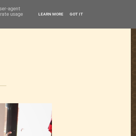
user-agent
erate usage
LEARN MORE
GOT IT