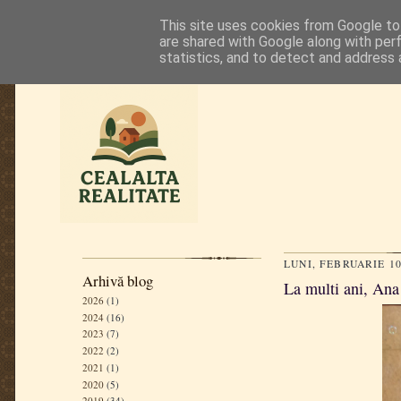
This site uses cookies from Google to 
are shared with Google along with per
statistics, and to detect and address 
LUNI, FEBRUARIE 10
Arhivă blog
La multi ani, Ana
2026
(1)
2024
(16)
2023
(7)
2022
(2)
2021
(1)
2020
(5)
2019
(34)