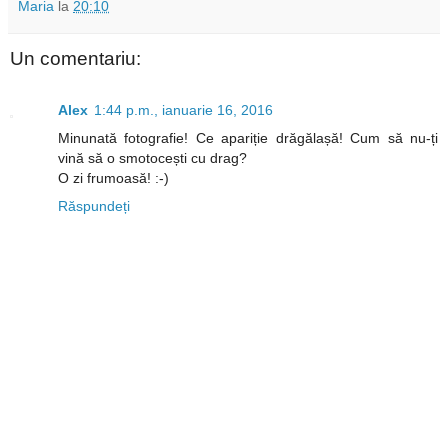
Maria
la
20:10
Un comentariu:
Alex
1:44 p.m., ianuarie 16, 2016
Minunată fotografie! Ce apariție drăgălașă! Cum să nu-ți
vină să o smotocești cu drag?
O zi frumoasă! :-)
Răspundeți