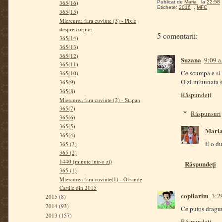
365(16)
Publicat de
Maria
la
22:58
Etichete:
2016
,
MFC
365(15)
Miercurea fara cuvinte (3) - Pixie
despre corpuri
5 comentarii:
365(14)
365(13)
365(12)
Suzana
9:09 a
365(11)
Ce scumpa e si 
365(10)
O zi minunata s
365(9)
365(8)
Răspundeți
Miercurea fara cuvinte (2) - Stapan
365(7)
Răspunsuri
365(6)
365(5)
Mari
365(4)
E o du
365 (3)
365 (2)
1440 (minute intr-o zi)
Răspundeți
365 (1)
Miercurea fara cuvinte(1) - Ofrande
Cartile din 2015
copilarim
3:2
2015
(8)
2014
(93)
Ce pufos draguu
2013
(157)
Răspundeți