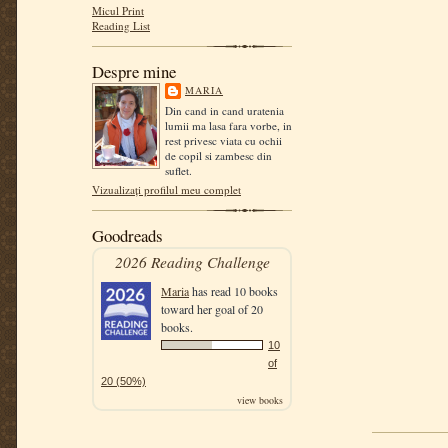
Micul Print
Reading List
Despre mine
MARIA
Din cand in cand uratenia
lumii ma lasa fara vorbe, in
rest privesc viata cu ochii
de copil si zambesc din
suflet.
Vizualizați profilul meu complet
Goodreads
2026 Reading Challenge
Maria
has read 10 books
toward her goal of 20
books.
10
of
20 (50%)
view books