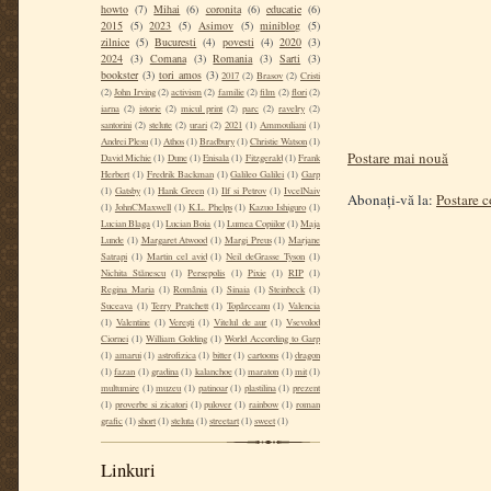
howto
(7)
Mihai
(6)
coronita
(6)
educatie
(6)
2015
(5)
2023
(5)
Asimov
(5)
miniblog
(5)
zilnice
(5)
Bucuresti
(4)
povesti
(4)
2020
(3)
2024
(3)
Comana
(3)
Romania
(3)
Sarti
(3)
bookster
(3)
tori amos
(3)
2017
(2)
Brasov
(2)
Cristi
(2)
John Irving
(2)
activism
(2)
familie
(2)
film
(2)
flori
(2)
iarna
(2)
istorie
(2)
micul print
(2)
parc
(2)
ravelry
(2)
santorini
(2)
stelute
(2)
urari
(2)
2021
(1)
Ammouliani
(1)
Andrei Plesu
(1)
Athos
(1)
Bradbury
(1)
Christie Watson
(1)
Postare mai nouă
David Michie
(1)
Dune
(1)
Enisala
(1)
Fitzgerald
(1)
Frank
Herbert
(1)
Fredrik Backman
(1)
Galileo Galilei
(1)
Garp
(1)
Gatsby
(1)
Hank Green
(1)
Ilf si Petrov
(1)
IvcelNaiv
Abonați-vă la:
Postare 
(1)
JohnCMaxwell
(1)
K.L. Phelps
(1)
Kazuo Ishiguro
(1)
Lucian Blaga
(1)
Lucian Boia
(1)
Lumea Copiilor
(1)
Maja
Lunde
(1)
Margaret Atwood
(1)
Margi Preus
(1)
Marjane
Satrapi
(1)
Martin cel avid
(1)
Neil deGrasse Tyson
(1)
Nichita Stănescu
(1)
Persepolis
(1)
Pixie
(1)
RIP
(1)
Regina Maria
(1)
România
(1)
Sinaia
(1)
Steinbeck
(1)
Suceava
(1)
Terry Pratchett
(1)
Topârceanu
(1)
Valencia
(1)
Valentine
(1)
Verești
(1)
Vitelul de aur
(1)
Vsevolod
Ciornei
(1)
William Golding
(1)
World According to Garp
(1)
amarui
(1)
astrofizica
(1)
bitter
(1)
cartoons
(1)
dragon
(1)
fazan
(1)
gradina
(1)
kalanchoe
(1)
maraton
(1)
mit
(1)
multumire
(1)
muzeu
(1)
patinoar
(1)
plastilina
(1)
prezent
(1)
proverbe si zicatori
(1)
pulover
(1)
rainbow
(1)
roman
grafic
(1)
short
(1)
steluta
(1)
streetart
(1)
sweet
(1)
Linkuri