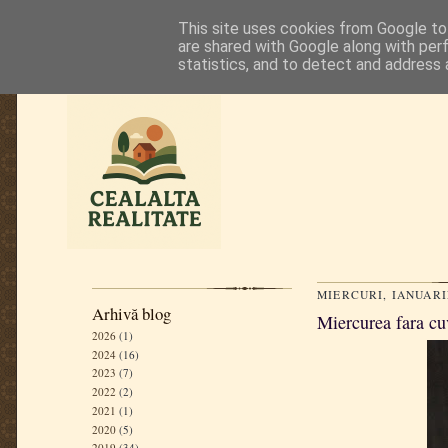
This site uses cookies from Google to 
are shared with Google along with per
statistics, and to detect and address 
MIERCURI, IANUARIE
Arhivă blog
Miercurea fara cuv
2026
(1)
2024
(16)
2023
(7)
2022
(2)
2021
(1)
2020
(5)
2019
(34)