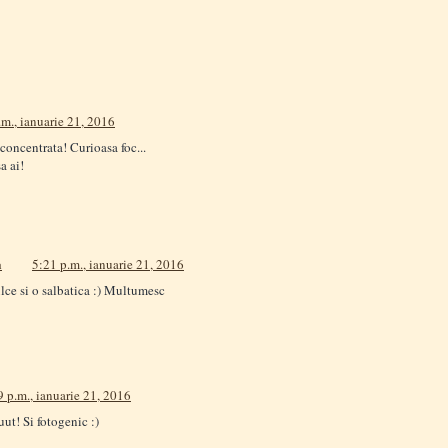
.m., ianuarie 21, 2016
concentrata! Curioasa foc...
a ai!
a
5:21 p.m., ianuarie 21, 2016
lce si o salbatica :) Multumesc
9 p.m., ianuarie 21, 2016
ut! Si fotogenic :)