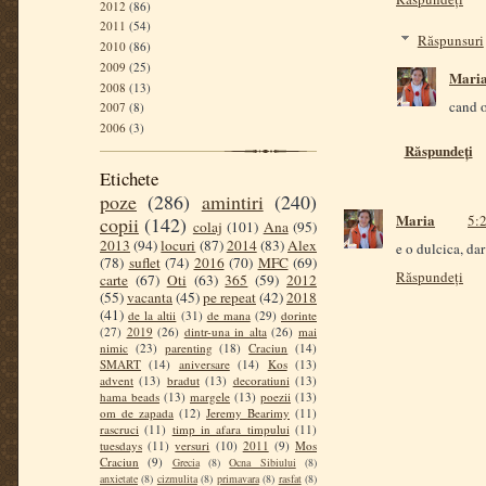
2012
(86)
2011
(54)
Răspunsuri
2010
(86)
2009
(25)
Mari
2008
(13)
cand o
2007
(8)
2006
(3)
Răspundeți
Etichete
poze
(286)
amintiri
(240)
Maria
5:2
copii
(142)
colaj
(101)
Ana
(95)
2013
(94)
locuri
(87)
2014
(83)
Alex
e o dulcica, dar
(78)
suflet
(74)
2016
(70)
MFC
(69)
Răspundeți
carte
(67)
Oti
(63)
365
(59)
2012
(55)
vacanta
(45)
pe repeat
(42)
2018
(41)
de la altii
(31)
de mana
(29)
dorinte
(27)
2019
(26)
dintr-una in alta
(26)
mai
nimic
(23)
parenting
(18)
Craciun
(14)
SMART
(14)
aniversare
(14)
Kos
(13)
advent
(13)
bradut
(13)
decoratiuni
(13)
hama beads
(13)
margele
(13)
poezii
(13)
om de zapada
(12)
Jeremy Bearimy
(11)
rascruci
(11)
timp in afara timpului
(11)
tuesdays
(11)
versuri
(10)
2011
(9)
Mos
Craciun
(9)
Grecia
(8)
Ocna Sibiului
(8)
anxietate
(8)
cizmulita
(8)
primavara
(8)
rasfat
(8)