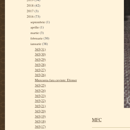
2018
(42)
2017
(3)
2016
(73)
septembrie
(1)
aprilie
(1)
martie
(3)
februarie
(30)
ianuarie
(38)
365(31)
365(30)
365(29)
365(28)
365(27)
365(26)
Miercurea fara cuvinte: Efemer
365(25)
365(24)
365(23)
365(22)
365(21)
365(20)
365(19)
MFC
365(18)
365(17)