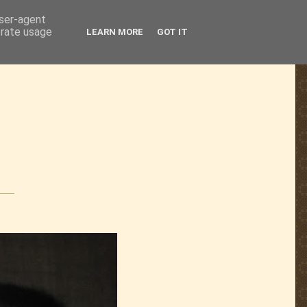
user-agent
erate usage
LEARN MORE
GOT IT